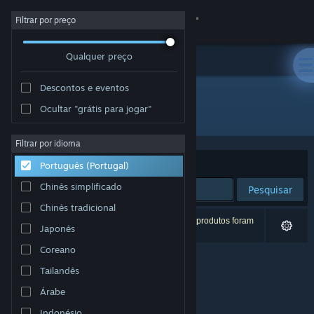
Iniciar sessão
Filtrar por preço
Qualquer preço
Loja
Descontos e eventos
Comunidade
Ocultar "grátis para jogar"
Editora: 9Garden
Sobre
Filtrar por idioma
Ordenar por
Relevância
Português (Portugal)
Apoio
Chinês simplificado
Pesquisar
Chinês tradicional
Alterar idioma
0 resultados correspondentes à tua pesquisa. 5 produtos foram
Japonês
excluídos com base nas tuas preferências.
Instala a app móvel do Steam
Coreano
Tailandês
Ver versão para computadores
Árabe
Indonésio