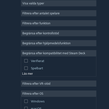
Visa valda typer
MMO
Indie
Filtrera efter antalet spelare
Early Access
Filtrera efter funktion
Fritid
Begränsa efter kontrollstöd
Simulering
Racing
Begränsa efter hjälpmedelsfunktion
Sport
Begränsa efter kompatibilitet med Steam Deck
Videoproduktion
Verifierat
Bildredigering
Spelbart
Läs mer
Filtrera efter VR-stöd
Filtrera efter OS
Windows
macOS