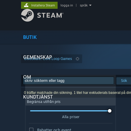
Installera Steam
logga in
|
språk
BUTIK
GEMENSKAP
Utvecklare: Core Loop Games
OM
Sök
0 träffar matchade din sökning. 1 titel har exkluderats baserat på di
KUNDTJÄNST
Begränsa utifrån pris
Alla priser
Rabatter och event