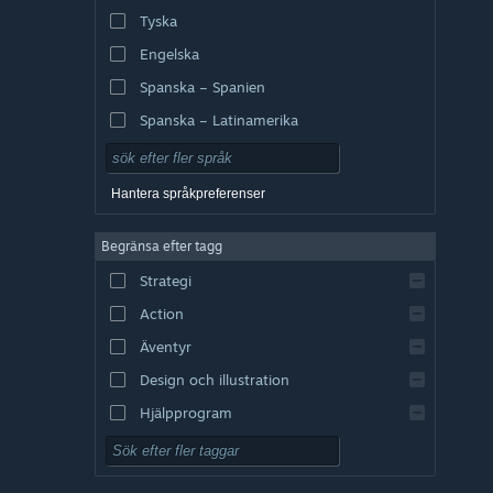
Tyska
Engelska
Spanska – Spanien
Spanska – Latinamerika
Hantera språkpreferenser
Begränsa efter tagg
Strategi
Action
Äventyr
Design och illustration
Hjälpprogram
Gratis att spela
RPG (rollspel)