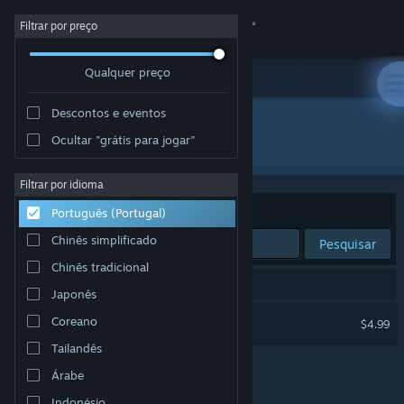
Iniciar sessão
Filtrar por preço
Qualquer preço
Loja
Descontos e eventos
Comunidade
Ocultar "grátis para jogar"
Developer: Core Loop Games
Sobre
Filtrar por idioma
Ordenar por
Relevância
Português (Portugal)
Apoio
Chinês simplificado
Pesquisar
Chinês tradicional
Alterar idioma
1 resultado correspondente à tua pesquisa.
Japonês
Instala a app móvel do Steam
Coloree
Coreano
$4.99
Tailandês
Ver versão para computadores
Árabe
Indonésio