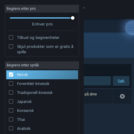
Logg inn
Begrens etter pris
Enhver pris
Butikk
Tilbud og begivenheter
Samfunn
Skjul produkter som er gratis å
Utvikler: Core Loop Games
spille
Om
Begrens etter språk
Sorter etter
Relevans
Norsk
Kundestøtte
Søk
Forenklet kinesisk
Bytt språk
Tradisjonell kinesisk
0 treff på søket. 1 produkt er blitt utelukket basert på dine
innstillinger.
Japansk
Skaff deg Steam-appen på mobil
Koreansk
Vis skrivebordsversjon
Thai
Arabisk