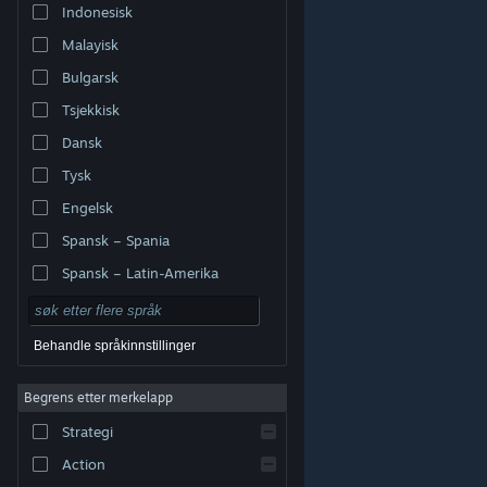
Indonesisk
Malayisk
Bulgarsk
Tsjekkisk
Dansk
Tysk
Engelsk
Spansk – Spania
Spansk – Latin-Amerika
Behandle språkinnstillinger
Begrens etter merkelapp
© Valve Corporation. Alle rettigheter reservert. Alle
varemerker tilhører sine respektive eiere i USA og andre
Strategi
land.
Retningslinjer for personvern
|
Juridisk
|
Tilgjengelighet
|
Steams abonnementsavtale
|
Refusjoner
|
Informasjonskapsler
Action