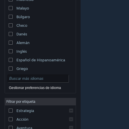
Malayo
Búlgaro
Checo
Danés
Alemán
Inglés
Español de Hispanoamérica
Griego
Gestionar preferencias de idioma
Filtrar por etiqueta
© Valve Corporation. Todos los derechos reservados.
Todas las marcas registradas pertenecen a sus
Estrategia
respectivos dueños en EE. UU. y otros países.
Política
de Privacidad
|
Información legal
|
Accesibilidad
|
Acuerdo de Suscriptor a Steam
|
Reembolsos
|
Acción
Cookies
Aventura