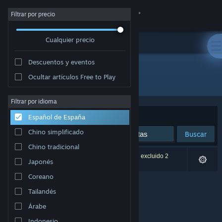
Iniciar sesión
Filtrar por precio
Cualquier precio
Tienda
Descuentos y eventos
Comunidad
Ocultar artículos Free to Play
Editor: Hont
Acerca de
Filtrar por idioma
Ordenar por
Relevancia
Español de España
Soporte
Chino simplificado
Buscar
Chino tradicional
Cambiar idioma
0 resultados coinciden con la búsqueda. Se han excluido 2
Japonés
títulos basándose en tus preferencias.
Descargar Steam Mobile
Coreano
Tailandés
Ver versión clásica
Árabe
Indonesio