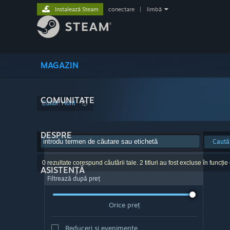
Instalează Steam
conectare
|
limbă
MAGAZIN
COMUNITATE
Editor: Hont
DESPRE
Caută
0 rezultate corespund căutării tale. 2 titluri au fost excluse în funcție
ASISTENȚĂ
Filtrează după preț
Orice preț
Reduceri și evenimente