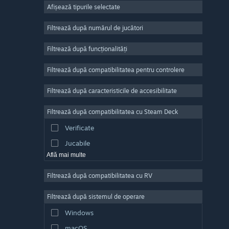
Afișează tipurile selectate
Număr masiv de jucători
Indie
Filtrează după numărul de jucători
Acces timpuriu
Filtrează după funcționalități
Casual
Filtrează după compatibilitatea pentru controlere
Simulare
Curse
Filtrează după caracteristicile de accesibilitate
Sporturi
Filtrează după compatibilitatea cu Steam Deck
Producție video
Verificate
Editare de fotografii
Jucabile
Află mai multe
Filtrează după compatibilitatea cu RV
Filtrează după sistemul de operare
Windows
macOS