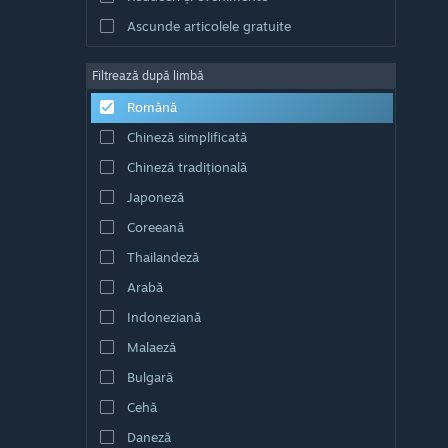
Ascunde articolele gratuite
Filtrează după limbă
Română
Chineză simplificată
Chineză tradițională
Japoneză
Coreeană
Thailandeză
Arabă
Indoneziană
Malaeză
Bulgară
Cehă
Daneză