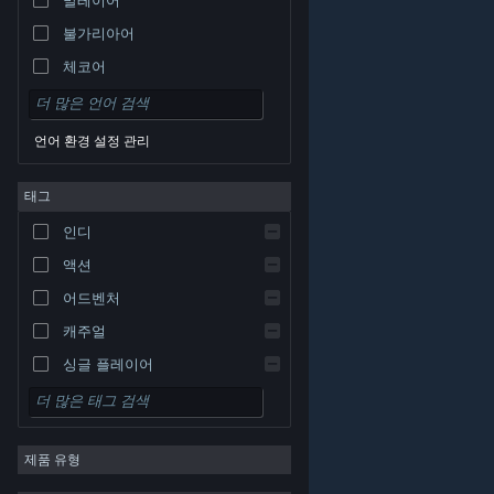
불가리아어
체코어
덴마크어
독일어
언어 환경 설정 관리
영어
태그
스페인어 - 스페인
스페인어 - 중남미
인디
그리스어
액션
어드벤처
캐주얼
싱글 플레이어
시뮬레이션
© Valve Corporation. 모든 권리 보유. 모든 상표는 미국
RPG
및 기타 국가에서 각각 해당 소유자의 재산입니다.
개인정
보 처리방침
|
법적 고지
|
접근성
|
Steam 이용 약관
|
제품 유형
환불
|
쿠키
전략