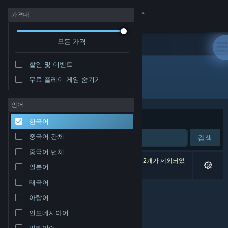
로그인
가격대
모든 가격
상점
할인 및 이벤트
커뮤니티
무료 플레이 게임 숨기기
배급사: Hont
정보
언어
정렬 기준
연관성
한국어
지원
중국어 간체
검색
중국어 번체
언어 변경
검색 결과가 0개 있습니다. 환경 설정에 따라 게임 2개가 제외되었
일본어
습니다.
Steam 모바일 앱 다운로드
태국어
아랍어
PC 웹사이트 보기
인도네시아어
말레이어