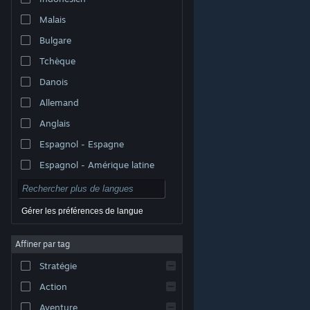
Malais
Bulgare
Tchèque
Danois
Allemand
Anglais
Espagnol - Espagne
Espagnol - Amérique latine
Gérer les préférences de langue
Affiner par tag
© Valve Corporation. Tous droits réservés. Toutes les
marques commerciales sont la propriété de leurs
Stratégie
titulaires aux États-Unis et dans d'autres pays.
Politique de confidentialité
|
Mentions légales
|
Accessibilité
|
Accord de souscription Steam
|
Action
Remboursements
|
Cookies
Aventure