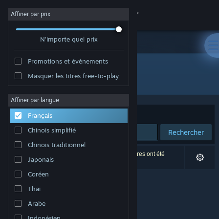
Se connecter
Affiner par prix
N'importe quel prix
Magasin
Promotions et évènements
Communauté
Masquer les titres free-to-play
Édition : Hont
À propos
Affiner par langue
Trier par
Pertinence
Français
Support
Chinois simplifié
Rechercher
Chinois traditionnel
Changer la langue
0 résultats correspondent à votre recherche. 2 titres ont été
Japonais
exclus selon vos préférences.
Télécharger l'application mobile Steam
Coréen
Thaï
Voir version ordi. du site
Arabe
Indonésien