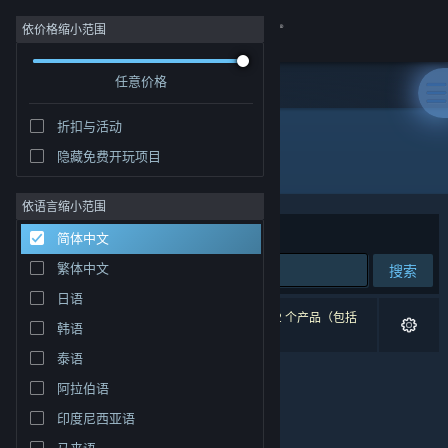
登录
依价格缩小范围
任意价格
商店
折扣与活动
社区
隐藏免费开玩项目
"Rosenkreuzstilette"
关于
依语言缩小范围
排序依据
相关性
简体中文
客服
繁体中文
搜索
日语
更改语言
0 个匹配的搜索结果。 根据您的偏好，已排除了 2 个产品（包括
韩语
Rosenkreuzstilette
）。
获取 Steam 手机应用
泰语
阿拉伯语
查看桌面版网站
印度尼西亚语
马来语