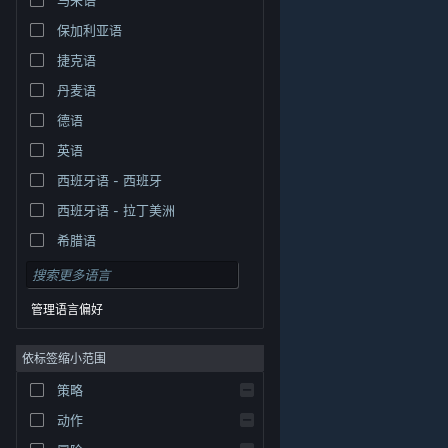
保加利亚语
捷克语
丹麦语
德语
英语
西班牙语 - 西班牙
西班牙语 - 拉丁美洲
希腊语
管理语言偏好
依标签缩小范围
策略
© Valve Corporation。保留所有权利。所有商标均为其在
美国及其它国家/地区的各自持有者所有。
隐私政策
|
法
动作
律信息
|
无障碍
|
Steam 订户协议
|
退款
|
Cookie