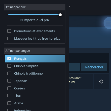
Se connecter
Affiner par prix
N'importe quel prix
Magasin
Promotions et évènements
Communauté
Masquer les titres free-to-play
"Rosenkreuzstilette"
À propos
Affiner par langue
Trier par
Pertinence
Français
Support
Chinois simplifié
Rechercher
Chinois traditionnel
Changer la langue
0 résultats correspondent à votre recherche. 2 titres (dont
Japonais
Rosenkreuzstilette
) ont été exclus en fonction de vos
préférences.
Télécharger l'application mobile Steam
Coréen
Thaï
Voir version ordi. du site
Arabe
Indonésien