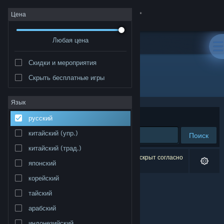
Войти
Цена
Любая цена
Магазин
Скидки и мероприятия
Сообщество
Скрыть бесплатные игры
Издатель: DK Productions
Информация
Язык
Сортировать по
релевантности
русский
Поддержка
китайский (упр.)
Поиск
китайский (трад.)
Изменить язык
Результатов по вашему запросу: 0. 1 продукт скрыт согласно
японский
вашим настройкам.
Скачать мобильное приложение Steam
корейский
тайский
Полная версия
арабский
индонезийский