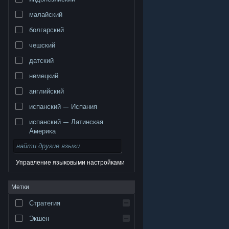
малайский
болгарский
чешский
датский
немецкий
английский
испанский — Испания
испанский — Латинская
Америка
Управление языковыми настройками
© Valve Corporation. Все права сохранены. Все
Метки
торговые марки являются собственностью
соответствующих владельцев в США и других
странах.
Политика конфиденциальности
|
Стратегия
Правовая информация
|
Доступность
|
Соглашение подписчика Steam
|
Возврат средств
|
Файлы cookie
Экшен