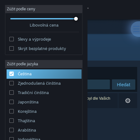
Přihlásit se
Zúžit podle ceny
Libovolná cena
Obchod
Slevy a výprodeje
Komunita
Skrýt bezplatné produkty
Vydavatel: DK Productions
Informace
Zúžit podle jazyka
Seřadit podle
Relevance
Čeština
Podpora
Zjednodušená čínština
Hledat
Tradiční čínština
Změnit jazyk
Vašemu zadání odpovídá 0 výsledků. 1 produkt byl dle Vašich
Japonština
předvoleb vyloučen z výsledků vyhledávání.
Mobilní aplikace služby Steam
Korejština
Thajština
Desktopová verze stránky
Arabština
Indonéština