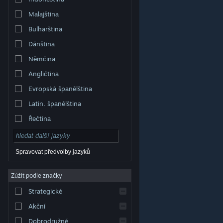
Malajština
Bulharština
Dánština
Němčina
Angličtina
Evropská španělština
Latin. španělština
Řečtina
Spravovat předvolby jazyků
Zúžit podle značky
© Valve Corporation. Všechna práva vyhrazena.
Všechny ochranné známky jsou vlastnictvím
Strategické
příslušných subjektů v USA a dalších zemích.
Zásady
ochrany soukromí
|
Právní poučení
|
Přístupnost
|
Smlouva o užívání služby Steam
|
Vrácení peněz
|
Akční
Cookies
Dobrodružné