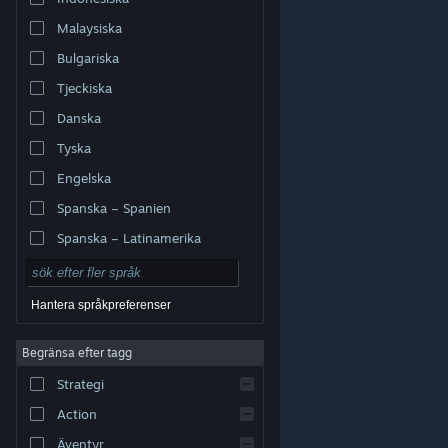
Malaysiska
Bulgariska
Tjeckiska
Danska
Tyska
Engelska
Spanska – Spanien
Spanska – Latinamerika
Hantera språkpreferenser
Begränsa efter tagg
© Valve Corporation. Alla rättigheter förbehållna. Alla
Strategi
varumärken tillhör respektive ägare i USA och andra
länder.
Integritetspolicy
|
Juridisk information
|
Tillgänglighet
|
Steams abonnentavtal
|
Action
Återbetalningar
|
Cookies
Äventyr