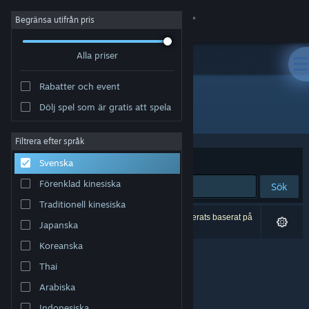
Logga in
Begränsa utifrån pris
Alla priser
Butik
Rabatter och event
Gemenskap
Dölj spel som är gratis att spela
Utgivare: DK Productions
Om
Filtrera efter språk
Sortera efter
Relevans
Svenska
Support
Förenklad kinesiska
Sök
Traditionell kinesiska
Byt språk
0 träffar matchade din sökning. 1 titel har exkluderats baserat på
Japanska
dina preferenser.
Skaffa Steams mobilapp
Koreanska
Thai
Se skrivbordswebbplats
Arabiska
Indonesiska