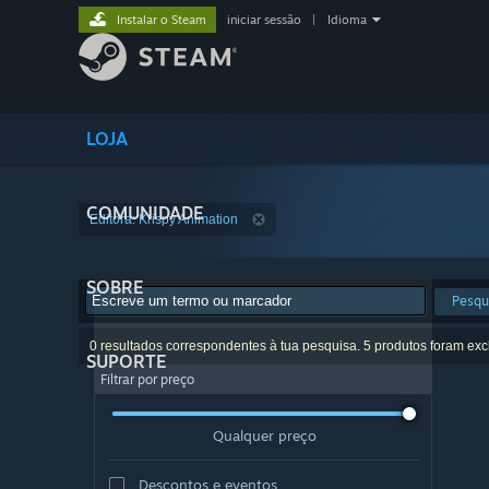
Instalar o Steam
iniciar sessão
|
Idioma
LOJA
COMUNIDADE
Editora: Krispy Animation
SOBRE
Pesqu
0 resultados correspondentes à tua pesquisa. 5 produtos foram exc
SUPORTE
Filtrar por preço
Qualquer preço
Descontos e eventos