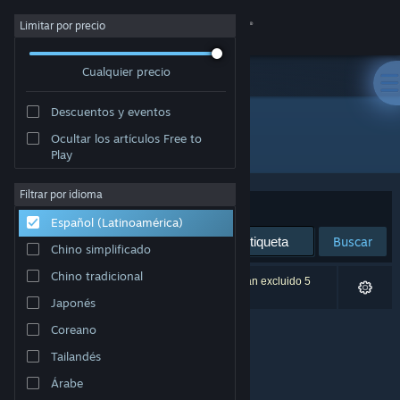
Iniciar sesión
Limitar por precio
Cualquier precio
Tienda
Descuentos y eventos
Comunidad
Ocultar los artículos Free to
Editor: Krispy Animation
Play
Acerca de
Filtrar por idioma
Ordenar por
Relevancia
Español (Latinoamérica)
Soporte
Buscar
Chino simplificado
Cambiar idioma
Chino tradicional
0 resultado(s) coinciden con la búsqueda. Se han excluido 5
títulos según tus preferencias.
Japonés
Obtener la aplicación de Steam Mobile
Coreano
Ver versión clásica
Tailandés
Árabe