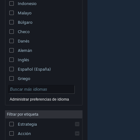
Indonesio
Malayo
Búlgaro
Checo
Danés
Alemán
Inglés
Español (España)
Griego
Administrar preferencias de idioma
Filtrar por etiqueta
© Valve Corporation. Todos los derechos reservados.
Todas las marcas registradas pertenecen a sus
respectivos dueños en EE. UU. y otros países.
Política
Estrategia
de Privacidad
|
Información legal
|
Accesibilidad
|
Acuerdo de Suscriptor a Steam
|
Reembolsos
|
Cookies
Acción