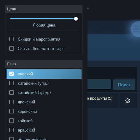
Войти
Цена
Любая цена
Магазин
Скидки и мероприятия
Сообщество
Скрыть бесплатные игры
Издатель: Krispy Animation
Информация
Язык
Сортировать по
релевантности
русский
Поддержка
китайский (упр.)
Поиск
китайский (трад.)
Изменить язык
Результатов по вашему запросу: 0. Некоторые продукты (5)
японский
скрыты согласно вашим настройкам.
Скачать мобильное приложение Steam
корейский
тайский
Полная версия
арабский
индонезийский