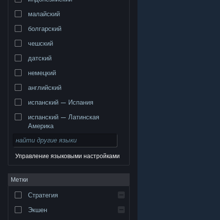
малайский
болгарский
чешский
датский
немецкий
английский
испанский — Испания
испанский — Латинская
Америка
Управление языковыми настройками
© Valve Corporation. Все права сохранены. Все
Метки
торговые марки являются собственностью
соответствующих владельцев в США и других
странах.
Политика конфиденциальности
|
Стратегия
Правовая информация
|
Доступность
|
Соглашение подписчика Steam
|
Возврат средств
|
Файлы cookie
Экшен