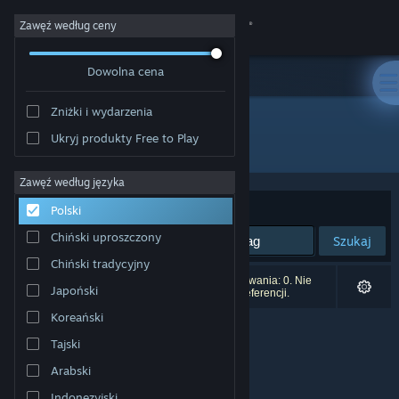
Zaloguj się
Zawęź według ceny
Dowolna cena
Sklep
Zniżki i wydarzenia
Społeczność
Ukryj produkty Free to Play
Wydawca: Krispy Animation
Informacje
Zawęź według języka
Sortuj według:
Trafność
Polski
Wsparcie
Chiński uproszczony
Szukaj
Chiński tradycyjny
Zmień język
Liczba wyników pasujących do twojego wyszukiwania: 0. Nie
Japoński
uwzględniono 5 tytułów na podstawie twoich preferencji.
Pobierz aplikację mobilną Steam
Koreański
Tajski
Wersja przeglądarkowa
Arabski
Indonezyjski