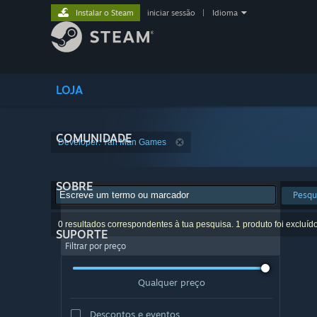
Instalar o Steam
iniciar sessão
|
Idioma
LOJA
COMUNIDADE
Developer: Yah Man Games
SOBRE
Pesqu
0 resultados correspondentes à tua pesquisa. 1 produto foi excluíd
SUPORTE
Filtrar por preço
Qualquer preço
Descontos e eventos