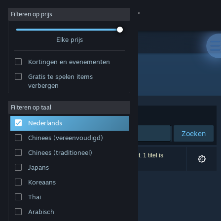
Inloggen
Filteren op prijs
Elke prijs
Winkel
Kortingen en evenementen
Community
Gratis te spelen items
Ontwikkelaar: Yah Man Games
verbergen
Over
Filteren op taal
Sorteren op
Relevantie
Nederlands
Ondersteuning
Zoeken
Chinees (vereenvoudigd)
Taal wijzigen
Chinees (traditioneel)
0 resultaten komen overeen met je zoekopdracht. 1 titel is
uitgesloten op basis van je voorkeuren.
Japans
Download de mobiele Steam-app
Koreaans
Desktopwebsite weergeven
Thai
Arabisch