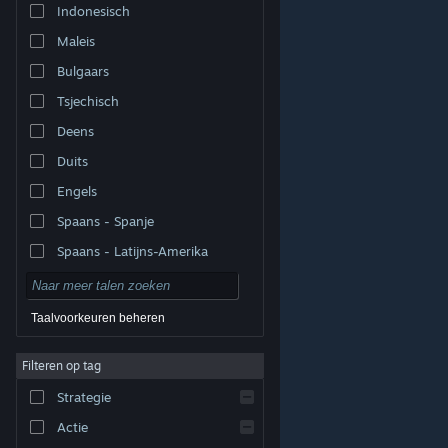
Indonesisch
Maleis
Bulgaars
Tsjechisch
Deens
Duits
Engels
Spaans - Spanje
Spaans - Latijns-Amerika
Taalvoorkeuren beheren
Filteren op tag
© Valve Corporation. Alle rechten voorbehouden. Alle
handelsmerken zijn eigendom van hun respectieve
eigenaren in de Verenigde Staten en andere landen.
Strategie
Privacybeleid
|
Juridische informatie
|
Toegankelijkheid
|
Steam Subscriber Agreement
|
Terugbetalingen
|
Cookies
Actie