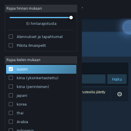
Kirjaudu sisään
Rajaa hinnan mukaan
Ei hintarajoitusta
Kauppa
Alennukset ja tapahtumat
Yhteisö
Piilota ilmaispelit
Kehittäjä: Yah Man Games
Tietoa
Rajaa kielen mukaan
Järjestelyperuste
Osuvuus
suomi
Tuki
kiina (yksinkertaistettu)
Haku
kiina (perinteinen)
Vaihda kieli
0 tulosta vastaa hakuasi. 1 peli on asetustesi perusteella jätetty
japani
pois.
Hanki Steam-mobiilisovellus
korea
thai
Näytä työpöytäsivusto
Arabia
indonesia