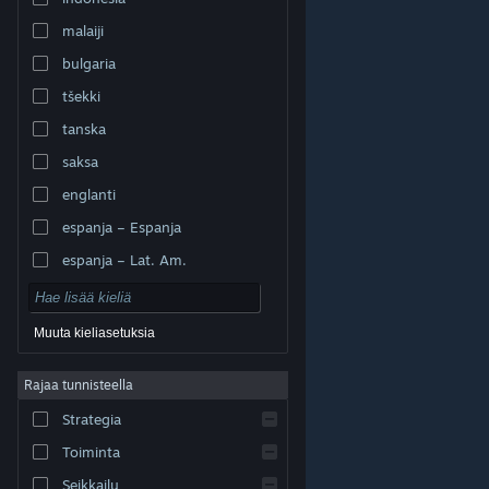
malaiji
bulgaria
tšekki
tanska
saksa
englanti
espanja – Espanja
espanja – Lat. Am.
Muuta kieliasetuksia
Rajaa tunnisteella
© Valve Corporation. Kaikki oikeudet pidätetään. Kaikki
tavaramerkit ovat omistajiensa omaisuutta
Strategia
Yhdysvalloissa ja kaikkialla maailmassa.
Tietosuojakäytäntö
|
Juridiset tiedot
|
Helppokäyttötoiminnot
|
Steam-tilaussopimus
|
Toiminta
Hyvitykset
|
Evästeet
Seikkailu