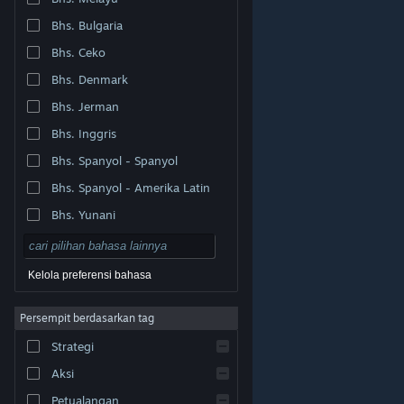
Bhs. Bulgaria
Bhs. Ceko
Bhs. Denmark
Bhs. Jerman
Bhs. Inggris
Bhs. Spanyol - Spanyol
Bhs. Spanyol - Amerika Latin
Bhs. Yunani
Kelola preferensi bahasa
Persempit berdasarkan tag
© Valve Corporation. Hak cipta dilindungi Undang-
Strategi
Undang. Semua merek dagang merupakan hak pemilik
dari negara AS dan negara lainnya.
Kebijakan Privasi
|
Legal
|
Aksesibilitas
|
Perjanjian Pelanggan Steam
Aksi
|
Pengembalian Dana
|
Cookie
Petualangan