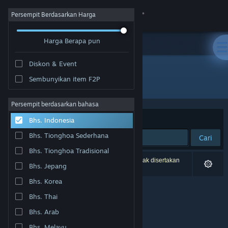
Login
Persempit Berdasarkan Harga
Harga Berapa pun
Toko
Diskon & Event
Komunitas
Sembunyikan item F2P
Pengembang: Yah Man Games
Tentang
Persempit berdasarkan bahasa
Berdasarkan
Relevansi
Bhs. Indonesia
Bantuan
Bhs. Tionghoa Sederhana
Cari
Bhs. Tionghoa Tradisional
Ubah bahasa
0 hasil cocok dengan pencarianmu. 1 produk tidak disertakan
Bhs. Jepang
berdasarkan preferensimu.
Dapatkan Aplikasi Seluler Steam
Bhs. Korea
Bhs. Thai
Lihat situs web desktop
Bhs. Arab
Bhs. Melayu