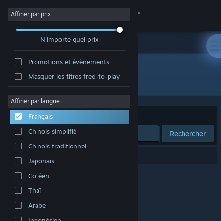
Se connecter
Affiner par prix
N'importe quel prix
Magasin
Promotions et évènements
Communauté
Masquer les titres free-to-play
Édition : freedomgames
À propos
Affiner par langue
Trier par
Pertinence
Français
Support
Chinois simplifié
Rechercher
Chinois traditionnel
Changer la langue
0 résultats correspondent à votre recherche.
Japonais
Télécharger l'application mobile Steam
Coréen
Thaï
Voir version ordi. du site
Arabe
Indonésien