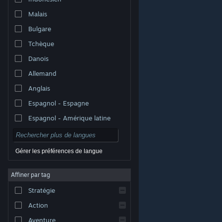
Malais
Bulgare
Tchèque
Danois
Allemand
Anglais
Espagnol - Espagne
Espagnol - Amérique latine
Gérer les préférences de langue
Affiner par tag
© Valve Corporation. Tous droits réservés. Toutes les
marques commerciales sont la propriété de leurs
Stratégie
titulaires aux États-Unis et dans d'autres pays.
Politique de confidentialité
|
Mentions légales
|
Accessibilité
|
Accord de souscription Steam
|
Action
Remboursements
|
Cookies
Aventure