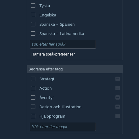
Tyska
Engelska
Spanska – Spanien
Spanska – Latinamerika
Hantera språkpreferenser
Begränsa efter tagg
Strategi
Action
Äventyr
Design och illustration
Hjälpprogram
Gratis att spela
RPG (rollspel)