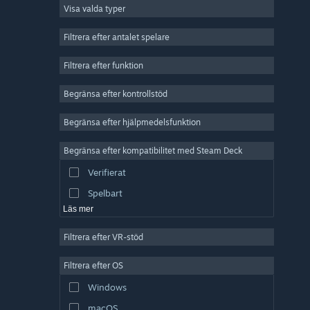
Visa valda typer
MMO
Indie
Filtrera efter antalet spelare
Early Access
Filtrera efter funktion
Fritid
Begränsa efter kontrollstöd
Simulering
Racing
Begränsa efter hjälpmedelsfunktion
Sport
Begränsa efter kompatibilitet med Steam Deck
Videoproduktion
Verifierat
Bildredigering
Spelbart
Läs mer
Filtrera efter VR-stöd
Filtrera efter OS
Windows
macOS