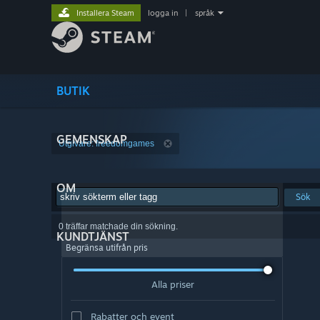
Installera Steam
logga in
|
språk
BUTIK
GEMENSKAP
Utgivare: freedomgames
OM
Sök
0 träffar matchade din sökning.
KUNDTJÄNST
Begränsa utifrån pris
Alla priser
Rabatter och event