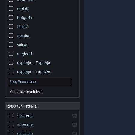
malaiji
bulgaria
tšekki
tanska
saksa
englanti
espanja – Espanja
espanja – Lat. Am.
Muuta kieliasetuksia
Rajaa tunnisteella
© Valve Corporation. Kaikki oikeudet pidätetään. Kaikki
tavaramerkit ovat omistajiensa omaisuutta
Strategia
Yhdysvalloissa ja kaikkialla maailmassa.
Tietosuojakäytäntö
|
Juridiset tiedot
|
Helppokäyttötoiminnot
|
Steam-tilaussopimus
|
Toiminta
Hyvitykset
|
Evästeet
Seikkailu