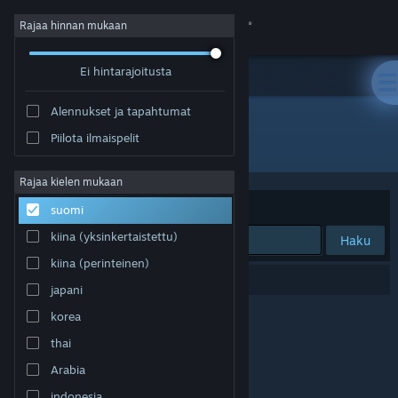
Kirjaudu sisään
Rajaa hinnan mukaan
Ei hintarajoitusta
Kauppa
Alennukset ja tapahtumat
Yhteisö
Piilota ilmaispelit
Julkaisija: freedomgames
Tietoa
Rajaa kielen mukaan
Järjestelyperuste
Osuvuus
suomi
Tuki
kiina (yksinkertaistettu)
Haku
kiina (perinteinen)
Vaihda kieli
0 tulosta vastaa hakuasi.
japani
Hanki Steam-mobiilisovellus
korea
thai
Näytä työpöytäsivusto
Arabia
indonesia