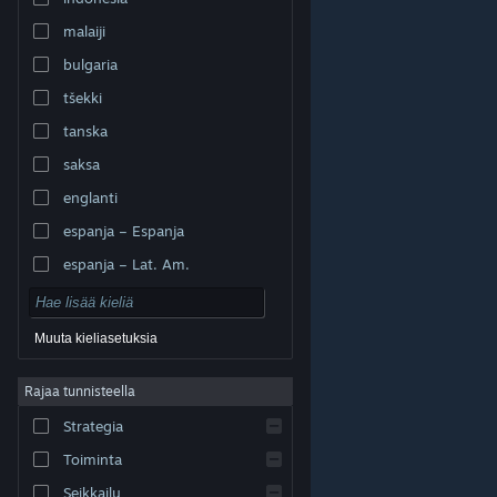
malaiji
bulgaria
tšekki
tanska
saksa
englanti
espanja – Espanja
espanja – Lat. Am.
Muuta kieliasetuksia
Rajaa tunnisteella
© Valve Corporation. Kaikki oikeudet pidätetään. Kaikki
tavaramerkit ovat omistajiensa omaisuutta
Strategia
Yhdysvalloissa ja kaikkialla maailmassa.
Tietosuojakäytäntö
|
Juridiset tiedot
|
Helppokäyttötoiminnot
|
Steam-tilaussopimus
|
Toiminta
Hyvitykset
|
Evästeet
Seikkailu