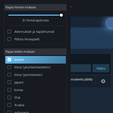
Kirjaudu sisään
Rajaa hinnan mukaan
Ei hintarajoitusta
Kauppa
Alennukset ja tapahtumat
Yhteisö
Piilota ilmaispelit
Kehittäjä: Zeal Game Studio
Tietoa
Rajaa kielen mukaan
Järjestelyperuste
Osuvuus
suomi
Tuki
kiina (yksinkertaistettu)
Haku
kiina (perinteinen)
Vaihda kieli
0 tulosta vastaa hakuasi. 4 peliä on asetustesi perusteella jätetty
japani
pois.
Hanki Steam-mobiilisovellus
korea
thai
Näytä työpöytäsivusto
Arabia
indonesia