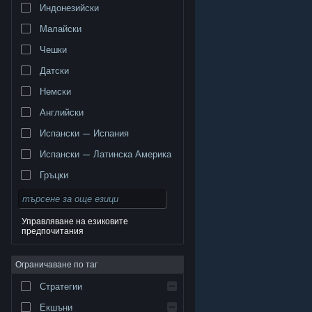
Индонезийски
Малайски
Чешки
Датски
Немски
Английски
Испански — Испания
Испански — Латинска Америка
Гръцки
Управляване на езиковите
предпочитания
© Valve Corporation. Всички права запазени. Всички
търговски марки принадлежат на съответните им
Ограничаване по таг
собственици в САЩ и други страни.
Декларация за
поверителност
|
Юридическа информация
|
Достъпност
|
Условия за ползване на Steam
|
Стратегии
Възстановявания
|
Бисквитки
Екшъни