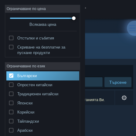
Вписване
Ограничаване по цена
Всякаква цена
Магазин
Отстъпки и събития
Общност
Скриване на безплатни за
Разработчик: Zeal Game Studio
пускане продукти
Относно
Ограничаване по език
Сортиране по
Съответстване
Български
Поддръжка
Търсене
Опростен китайски
Смяна на езика
Традиционен китайски
0 резултата съответстват на търсенето Ви.
4 заглавия бяха изключени спрямо предпочитанията Ви.
Японски
Сдобийте се с мобилното Steam приложение
Корейски
Преглед на сайта за настолни компютри
Тайландски
Арабски