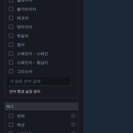
불가리아어
체코어
덴마크어
독일어
영어
스페인어 - 스페인
스페인어 - 중남미
그리스어
언어 환경 설정 관리
태그
© Valve Corporation. 모든 권리 보유. 모든 상표는 미국
전략
및 기타 국가에서 각각 해당 소유자의 재산입니다.
개인정
보 처리방침
|
법적 고지
|
접근성
|
Steam 이용 약관
|
환불
|
쿠키
액션