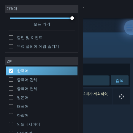
로그인
가격대
모든 가격
상점
할인 및 이벤트
커뮤니티
무료 플레이 게임 숨기기
개발자: Zeal Game Studio
정보
언어
정렬 기준
연관성
한국어
지원
중국어 간체
검색
중국어 번체
언어 변경
검색 결과가 0개 있습니다. 환경 설정에 따라 게임 4개가 제외되었
일본어
습니다.
Steam 모바일 앱 다운로드
태국어
아랍어
PC 웹사이트 보기
인도네시아어
말레이어