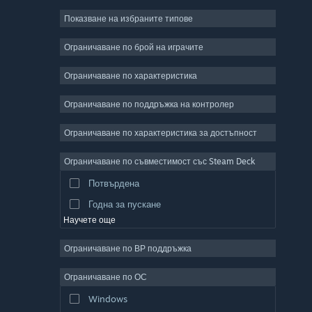
Показване на избраните типове
Масивни мрежови
Независими
Ограничаване по брой на играчите
Ранен достъп
Ограничаване по характеристика
Неангажиращи
Ограничаване по поддръжка на контролер
Симулации
Състезателни
Ограничаване по характеристика за достъпност
Спортни
Ограничаване по съвместимост със Steam Deck
Видео продукция
Потвърдена
Редактор на снимки
Годна за пускане
Научете още
Ограничаване по ВР поддръжка
Ограничаване по ОС
Windows