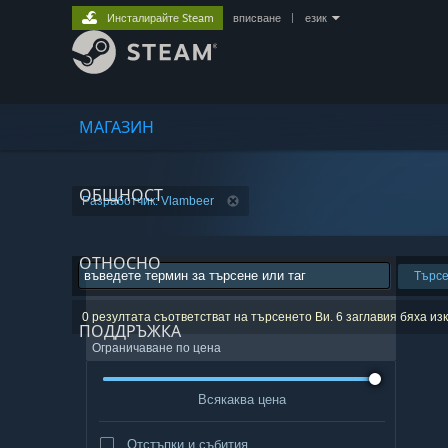
Инсталирайте Steam
вписване
|
език
МАГАЗИН
ОБЩНОСТ
Разработчик: Vlambeer
ОТНОСНО
Търс
0 резултата съответстват на търсенето Ви. 6 заглавия бяха и
ПОДДРЪЖКА
Ограничаване по цена
Всякаква цена
Отстъпки и събития