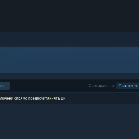
ене
Сортиране по
Съответст
зключени спрямо предпочитанията Ви.