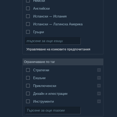
Немски
Английски
Испански — Испания
Испански — Латинска Америка
Гръцки
Управляване на езиковите предпочитания
Ограничаване по таг
Стратегии
Екшъни
Приключенски
Дизайн и илюстрации
Инструменти
Безплатни за пускане
Ролеви