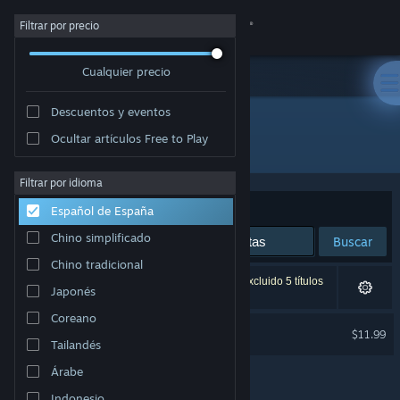
Iniciar sesión
Filtrar por precio
Cualquier precio
Tienda
Descuentos y eventos
Comunidad
Ocultar artículos Free to Play
Desarrollador: Vlambeer
Acerca de
Filtrar por idioma
Ordenar por
Relevancia
Español de España
Soporte
Chino simplificado
Buscar
Chino tradicional
Cambiar idioma
1 resultado coincide con la búsqueda. Se han excluido 5 títulos
Japonés
basándose en tus preferencias.
Descargar Steam Mobile
Coreano
Nuclear Throne
$11.99
Tailandés
Ver versión clásica
Árabe
Indonesio