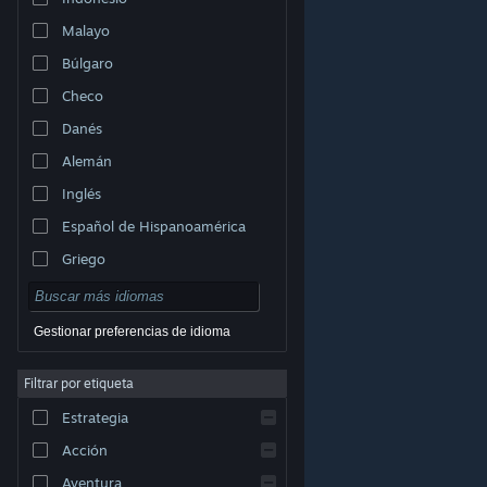
Malayo
Búlgaro
Checo
Danés
Alemán
Inglés
Español de Hispanoamérica
Griego
Gestionar preferencias de idioma
Filtrar por etiqueta
© Valve Corporation. Todos los derechos reservados.
Todas las marcas registradas pertenecen a sus
Estrategia
respectivos dueños en EE. UU. y otros países.
Política
de Privacidad
|
Información legal
|
Accesibilidad
|
Acuerdo de Suscriptor a Steam
|
Reembolsos
|
Acción
Cookies
Aventura