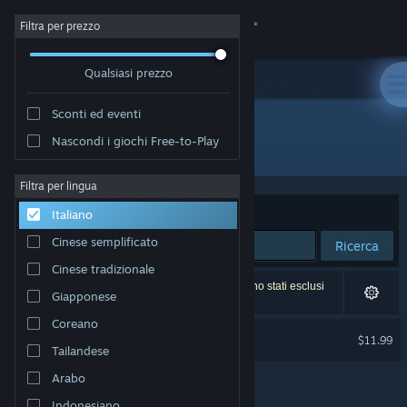
Accedi
Filtra per prezzo
Qualsiasi prezzo
Negozio
Sconti ed eventi
Comunità
Nascondi i giochi Free-to-Play
Sviluppatore: Vlambeer
Informazioni
Filtra per lingua
Ordina per
Rilevanza
Italiano
Assistenza
Cinese semplificato
Ricerca
Cinese tradizionale
Cambia la lingua
1 risultato corrisponde alla tua ricerca. 5 titoli sono stati esclusi
Giapponese
in base alle tue preferenze.
Ottieni l'app mobile di Steam
Coreano
Nuclear Throne
$11.99
Tailandese
Visualizza il sito web per desktop
Arabo
Indonesiano