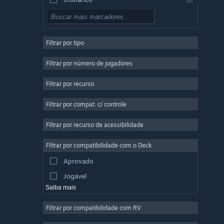
Gratuito para Jogar
RPG
Filtrar por tipo
Multijogador Massivo
Indie
Filtrar por número de jogadores
Acesso Antecipado
Filtrar por recurso
Casual
Filtrar por compat. c/ controle
Simulação
Corrida
Filtrar por recurso de acessibilidade
Esportes
Filtrar por compatibilidade com o Deck
Produção de Vídeo
Aprovado
Edição de Fotos
Jogável
Saiba mais
Filtrar por compatibilidade com RV