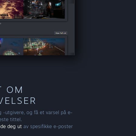
T OM
VELSER
g -utgivere, og få et varsel på e-
ste tittel.
de deg ut
av spesifikke e-poster