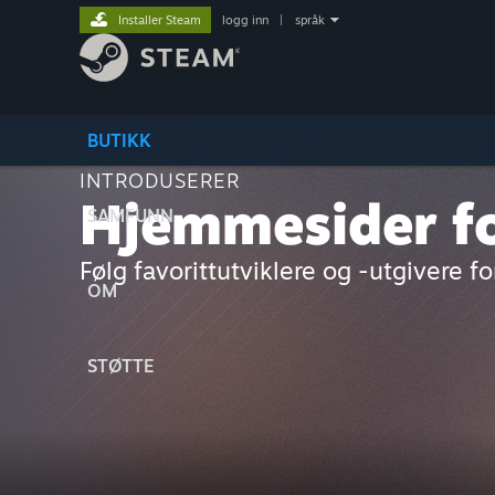
Installer Steam
logg inn
|
språk
BUTIKK
INTRODUSERER
Hjemmesider fo
SAMFUNN
Følg favorittutviklere og -utgivere fo
OM
STØTTE