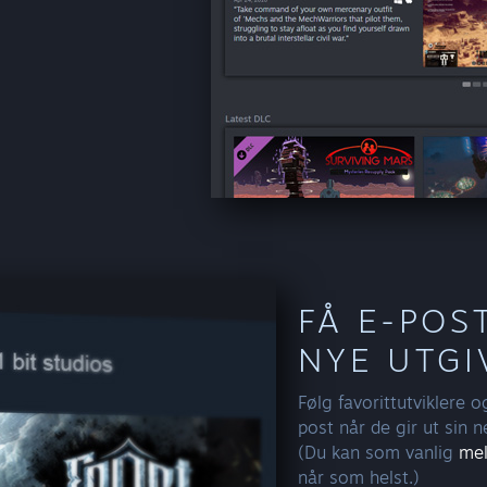
FÅ E-POS
NYE UTGI
Følg favorittutviklere o
post når de gir ut sin ne
(Du kan som vanlig
mel
når som helst.)