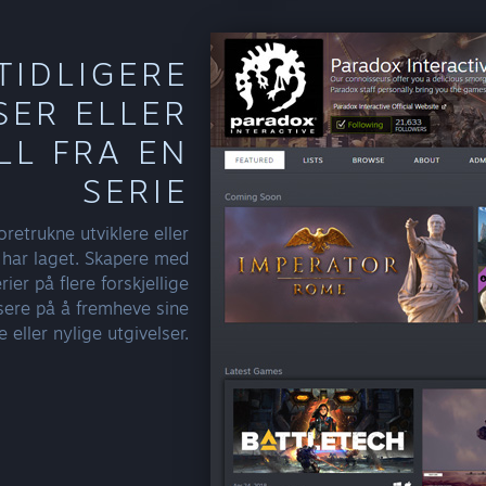
TIDLIGERE
SER ELLER
LL FRA EN
SERIE
retrukne utviklere eller
 har laget. Skapere med
rier på flere forskjellige
usere på å fremheve sine
 eller nylige utgivelser.