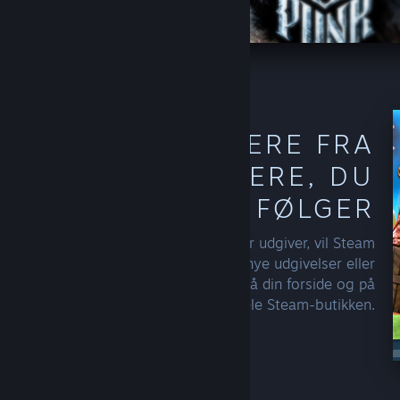
OPDAG MERE FRA
DE SKABERE, DU
FØLGER
Når du følger en udvikler eller udgiver, vil Steam
begynde at inkludere flere af deres nye udgivelser eller
gode tilbud i dine anbefalinger, på din forside og på
tværs af hele Steam-butikken.