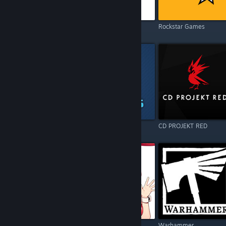
Electronic Arts
Square Enix
Rockstar Games
Resident Evil
Games Operators
CD PROJEKT RED
Call of Duty
Kagura Games
Warhammer