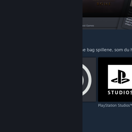
FORESLÅET TIL DIG
Udforsk mere fra udviklerne og udgiverne bag spillene, som du ha
Capcom
Ubisoft
PlayStation Studios