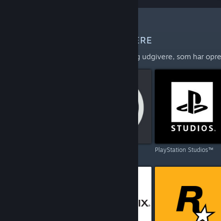
FLERE UDVIKLERE OG UDGIVERE
Udforsk den fulde liste over udviklere og udgivere, som har opre
Capcom
Ubisoft
PlayStation Studios™