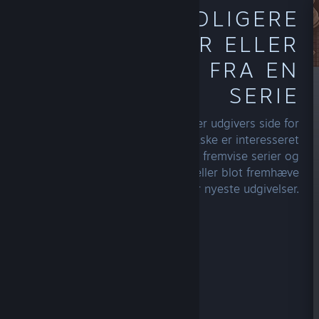
UDFORSK TIDLIGERE
UDGIVELSER ELLER
FLERE SPIL FRA EN
SERIE
Gennemse din foretrukne udvikler eller udgivers side for
at se andet, de har lavet, som du måske er interesseret
i. Skabere med flere titler kan fremvise serier og
franchises på forskellige måder eller blot fremhæve
deres topsællerter eller nyeste udgivelser.