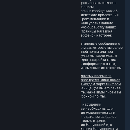
разделом 3 настоящего документа, чтобы адаптировать согласно
вашим предпочтениям контент, продукты и сервисы,
представленные на страницах магазина Steam и в сообщениях об
обновлениях, отображаемых при запуске Клиентского приложения
Steam, и отображать в них соответствующие рекомендации и
предложения. Это делается в целях повышения уровня вашего
обслуживания. Вы можете заблокировать такую обработку ваших
данных, отключив автоматическую загрузку страницы магазина
Steam и уведомлений Steam в разделе «Интерфейс» настроек
Клиентского приложения Steam.
Компания Valve может отправлять вам маркетинговые сообщения о
товарах и услугах, аналогичных товарам и услугам, которые вы ранее
запрашивали у Valve, на ваш адрес электронной почты или при
наличии вашего прямого согласия. В этом случае мы также можем
использовать вашу собранную информацию для настройки таких
маркетинговых сообщений, а также собирать информацию о том,
открывали ли вы такие сообщения и по каким ссылкам в их тексте вы
перешли.
Вы можете отказаться от получения маркетинговых писем или
отозвать свое согласие на их получение в любое время, либо нажав
на ссылку «Отписаться», предоставленную в каждом маркетинговом
письме, либо отозвав согласие на той же странице, где вы его ранее
предоставили.
Кроме того, вы можете выбрать, какие виды писем вы
хотите получать на
странице настроек электронной почты
.
3.8. Информация, требуемая для выявления нарушений
Мы собираем определенные данные, которые необходимы для
выявления, расследования и предотвращения мошенничества и
прочих нарушений SSA и действующего законодательства (далее
«Нарушения»). Такие данные используются только в целях
выявления, расследования и предотвращения Нарушений и, в
соответствующих случаях, принятия мер при таких Нарушениях, и