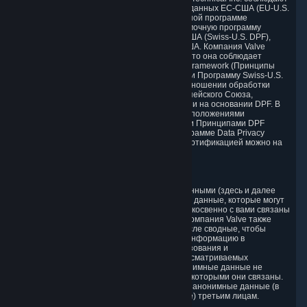
Рамочную программу конфиденциальности данных ЕС-США (EU-U.S.
DPF), Дополнение Великобритании к Рамочной программе
конфиденциальности данных ЕС-США и Рамочную программу
конфиденциальности данных Швейцарии-США (Swiss-U.S. DPF),
установленные Министерством торговли США. Компания Valve
подтвердила Министерству торговли США, что она соблюдает
Принципы программы EU-U.S. Data Privacy Framework (Принципы
EU-U.S. DPF), Дополнение Великобритании и Программу Swiss-U.S.
Data Privacy Framework (Swiss-U.S. DPF) в отношении обработки
персональных данных, полученных из Европейского Союза,
Великобритании (и Гибралтара) и Швейцарии на основании DPF. В
случае возникновения противоречий между положениями
настоящей Политики конфиденциальности и Принципами DPF
действуют Принципы. Узнать больше о программе Data Privacy
Framework (DPF) и ознакомиться с нашей сертификацией можно на
сайте
https://www.dataprivacyframework.gov/
.
1. Определения
В настоящем документе Персональными данными (здесь и далее
«Персональные данные») считаются любые данные, которые могут
идентифицировать вашу личность или быть косвенно с вами связаны
за счет привязки к персональным данным. Компания Valve также
обрабатывает анонимные данные, в том числе сводные, чтобы
анализировать и получать статистическую информацию в
отношении привычек, особенностей использования и
демографических параметров клиентов, рассматриваемых
коллективно или по отдельности. Такие анонимные данные не
позволяют установить личности клиентов, с которыми они связаны.
Компания Valve имеет право предоставлять анонимные данные (в
агрегированном или не агрегированном виде) третьим лицам.