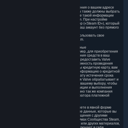
3.1. Базовые данные Аккаунта
При создании Аккаунта Valve получает сведения о вашем адресе
электронной почты и стране проживания. Вы также должны выбрать
имя пользователя и пароль. Предоставление такой информации
необходимо для регистрации Аккаунта Steam. При настройке
аккаунту автоматически присваивается номер («Steam ID»), который
в дальнейшем используется для ссылки на ваш аккаунт без прямого
указания ваших Персональных данных.
Мы не требуем от вас предоставить или использовать свое
настоящее имя для настройки Аккаунта Steam.
3.2. Данные о транзакциях и платежные данные
Для совершения транзакций в Steam (например, для приобретения
Подписки на Контент и Услуги или для внесения средств в ваш
Кошелек Steam), вам может потребоваться предоставить Valve
платежные данные, чтобы обеспечить возможность проведения
транзакции. Если вы используете для оплаты кредитную карту, вам
необходимо предоставить компании Valve информацию о кредитной
карте (имя, адрес, номер кредитной карты, дату истечения срока
действия и защитный код), которую компания Valve обрабатывает и
передает оператору платежной системы по вашему выбору, чтобы
обеспечить возможность проведения транзакции и выполнения
проверок для борьбы с мошенничеством. Точно так же компания
Valve будет получать данные от вашего оператора платежной
системы по тем же причинам.
3.3. Другие данные, которые вы предоставляете в явной форме
Мы собираем и обрабатываем Персональные данные, которые вы
отправляете нам в явной форме в рамках общения с другими
пользователями в Steam, например, на форумах Сообщества Steam,
в чатах, а также при предоставлении отзыва или других материалов,
создаваемых пользователем. Эти данные включают в себя