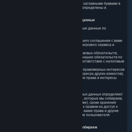
Значения остальных терминов, выделенных заглавными буквами в
настоящей Политике конфиденциальности, определены в
Соглашении подписчика Steam
(«SSA»).
2. Почему Valve собирает и обрабатывает данные
Valve собирает и обрабатывает Персональные данные по
следующим причинам:
а) если это необходимо для выполнения нашего соглашения с вами
по предоставлению полнофункционального игрового сервиса и
связанных с ним Контента и Услуг;
б) если это необходимо для соблюдения правовых обязательств,
которые мы обязаны выполнять (например, наших обязательств по
сохранению определенной информации в соответствии с налоговым
законодательством);
в) если это необходимо в рамках законных и правомерных интересов
Valve или третьей стороны (например, в интересах других клиентов),
за исключением случаев, когда ваши законные права и интересы
преобладают над такими интересами; или
г) если вы дали на это свое согласие.
Эти причины сбора и обработки Персональных данных определяют
и ограничивают виды Персональных данных, которые мы собираем,
и методы их использования (см. раздел 3 ниже), сроки хранения
данных (см. раздел 4 ниже), лиц, обладающих правом на доступ к
этим данным (см. раздел 5 ниже), а также то, какие права и другие
механизмы контроля доступны вам в качестве пользователя
(см. раздел 6 ниже).
3. Типы и источники данных, которые мы собираем