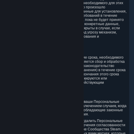
хранятся в течение минимального времени, необходимого для этих
целей. Если эти данные указывают на то, что произошло
Нарушение, мы продолжим хранить такие данные для установления,
осуществления или защиты юридических требований в течение
применимого срока давности или до тех пор, пока не будет принято
судебное решение. Обратите внимание, что конкретные данные,
хранящиеся для этой цели, не будут вам раскрыты в случае, если
таковое раскрытие информации поставит под угрозу механизм,
применяемый нами для выявления, расследования и
предотвращения таких Нарушений.
4. Как долго мы храним данные
Мы храним вашу информацию лишь в течение срока, необходимого
для достижения целей, в которых осуществляется сбор и обработка
такой информации, или (если действующее законодательство
предусматривает более длительный срок хранения) в течение срока
хранения, требующегося по закону. После окончания этого срока
ваши Персональные данные удаляются, блокируются или
анонимизируются, как это предусмотрено действующим
законодательством.
В частности:
Если вы закрываете свой Аккаунт Steam, ваши Персональные
данные отмечаются для удаления, за исключением случаев, когда
юридические требования или другие преобладающие законные
цели требуют более длительного хранения.
В некоторых случаях нельзя полностью удалить Персональные
данные в связи с необходимостью обеспечения согласованности
результатов игр или на Торговой площадке Сообщества Steam.
Так, не будут удалены данные о сыгранных вами матчах, которые