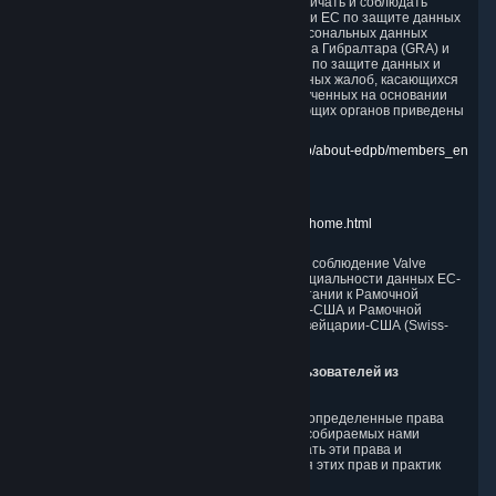
бесплатно для пострадавшего лица сотрудничать и соблюдать
рекомендации комиссии, созданной органами ЕС по защите данных
(DPA), Офиса уполномоченного в сфере персональных данных
Великобритании (ICO), Регулирующего органа Гибралтара (GRA) и
Федерального уполномоченного Швейцарии по защите данных и
информации (FDPIC) в отношении нерешенных жалоб, касающихся
обработки нами персональных данных, полученных на основании
Принципов DPF. Ссылки на сайты регулирующих органов приведены
ниже.
EU DPA:
https://edpb.europa.eu/about-edpb/about-edpb/members_en
UK ICO:
https://ico.org.uk/for-the-public/
GRA:
https://www.gra.gi/data-protection
FDPIC:
https://www.edoeb.admin.ch/edoeb/home.html
Федеральная торговая комиссия регулирует соблюдение Valve
требований Рамочной программы конфиденциальности данных ЕС-
США (EU-U.S. DPF), Дополнения Великобритании к Рамочной
программе конфиденциальности данных ЕС-США и Рамочной
программы конфиденциальности данных Швейцарии-США (Swiss-
U.S. DPF).
10. Дополнительная информация для пользователей из
Калифорнии
CCPA предоставляет жителям Калифорнии определенные права
защиты конфиденциальности в отношении собираемых нами
Персональных данных. Мы стремимся уважать эти права и
соблюдать CCPA. Ниже приведены описания этих прав и практик
Valve в их отношении.