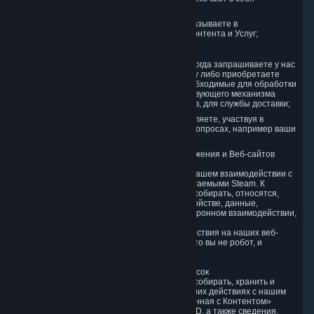
следующее:
сведения, которые вы публикуете или указываете в
комментариях для какого-либо нашего Контента и Услуг;
сведения, отправляемые в чате;
сведения, которые вы предоставляете, когда запрашиваете у нас
информацию или техническую поддержку либо приобретаете
Контент и Услуги, включая сведения, необходимые для обработки
ваших заказов с применением соответствующего механизма
оплаты или, в случае физических товаров, для службы доставки;
информация, которую вы нам предоставляете, участвуя в
конкурсах, соревнованиях, турнирах или опросах, например ваши
контактные данные.
3.4. Использование вами Клиентского приложения и Веб-сайтов
Steam
Мы собираем различную информацию при вашем взаимодействии с
веб-сайтами, Контентом и Услугами, предлагаемыми Steam. К
Персональным данным, которые мы можем собирать, относятся,
помимо прочих, сведения о браузере и устройстве, данные,
собираемые при автоматизированном электронном взаимодействии,
и данные об использовании приложений.
Кроме того, мы будем отслеживать ваши действия на наших веб-
сайтах и в приложениях, чтобы убедиться, что вы не робот, и
оптимизировать наши услуги.
3.5. Использование вами Игр и других Подписок
Чтобы предоставлять вам услуги, мы будем собирать, хранить и
использовать различную информацию о ваших действиях с нашим
Контентом и Услугами. «Информация, связанная с Контентом»
включает в себя ваш идентификатор Steam ID, а также сведения,