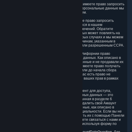
Право на знание.
В соответствии с CCPA вы имеете право запросить
у нас раскрытие информации о том, какие Персональные данные мы
собираем, используем, раскрываем и продаем.
Право на запрос удаления.
Вы также имеете право запросить
удаление Персональных данных, находящихся в нашем
распоряжении, с учетом определенных исключений. Обратите
внимание, что ваш запрос на удаление данных может повлиять на
использование вами службы Steam в некоторых случаях и мы можем
отказаться от удаления информации по причинам, указанным в
настоящей Политике конфиденциальности или разрешенным CCPA.
Другие права.
CCPA также дает жителям Калифорнии право
отказаться от продажи своих Персональных данных. Как описано в
разделе 5, мы не продаем Персональные данные и не продавали их
в течение последних 12 месяцев. Вы также имеете право получать
уведомления о наших практиках на момент или до начала сбора
ваших Персональных данных. И наконец, у вас есть право не
подвергаться дискриминации за исполнение ваших прав в рамках
CCPA.
Исполнение ваших прав.
Основной инструмент для доступа,
управления или удаления ваших Персональных данных — это
Панель защиты конфиденциальности, описанная в разделе 6
настоящей политики. Клиенты также могут удалить свой Аккаунт
Steam и связанные с ним Персональные данные, как описано в
разделе 6.3 настоящей Политики конфиденциальности. Если вы не
можете получить доступ к данным или удалить их с помощью Панели
защиты конфиденциальности, вы также можете связаться с нами и
отправить запрос на исполнение этих прав, используя форму по
адресу