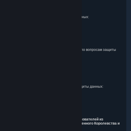
Att. Data Protection officer
P.O. Box 1688
Bellevue, WA 98009
Представитель ЕС по вопросам защиты данных:
Valve GmbH i.L.
Att. Legal
Alstertwiete 3
D-20099 Hamburg
Germany
Представитель Соединенного Королевства по вопросам защиты
данных:
RIVACY Ltd.
St James' Hall
Mill Road
Lancing, West Sussex
England, BN15 0PT
Представитель Швейцарии по вопросам защиты данных:
RIVACY Switzerland GmbH
c/o epartners Rechtsanwälte AG
Piuls 5, Hardturmstrasse 11
8005 Zurich
Switzerland
9. Дополнительная информация для пользователей из
Европейской экономической зоны, Соединенного Королевства и
Швейцарии