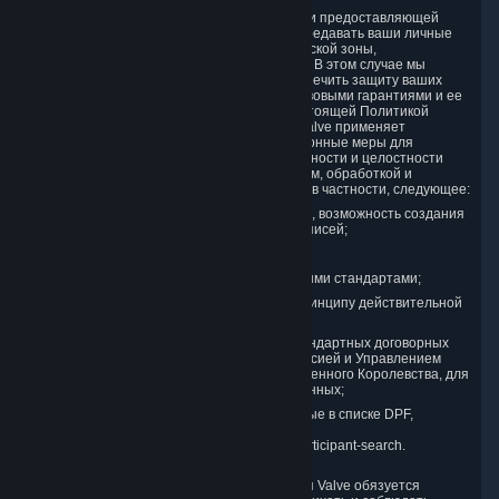
Являясь компанией, расположенной в США и предоставляющей
игровые услуги по всему миру, мы можем передавать ваши личные
данные за пределы Европейской экономической зоны,
Соединенного Королевства или Швейцарии. В этом случае мы
примем дополнительные меры, чтобы обеспечить защиту ваших
персональных данных в соответствии с правовыми гарантиями и ее
безопасную обработку в соответствии с настоящей Политикой
конфиденциальности. При этом компания Valve применяет
соответствующие договорные и организационные меры для
обеспечения конфиденциальности, безопасности и целостности
пользовательских данных в связи с их сбором, обработкой и
передачей. Принятые нами меры включают, в частности, следующее:
минимизацию сбора данных; в частности, возможность создания
и использования анонимных учетных записей;
псевдонимизацию данных;
шифрование в соответствии с отраслевыми стандартами;
предоставление доступа к данным по принципу действительной
необходимости ознакомления;
использование действующей версии стандартных договорных
условий, одобренной Европейской комиссией и Управлением
Комиссара по информации (ICO) Соединенного Королевства, для
обеспечения безопасности передачи данных;
сертификацию и участие в DPF, описанные в списке DPF,
доступном по адресу
https://www.dataprivacyframework.gov/s/participant-search.
В соответствии с Принципами DPF компания Valve обязуется