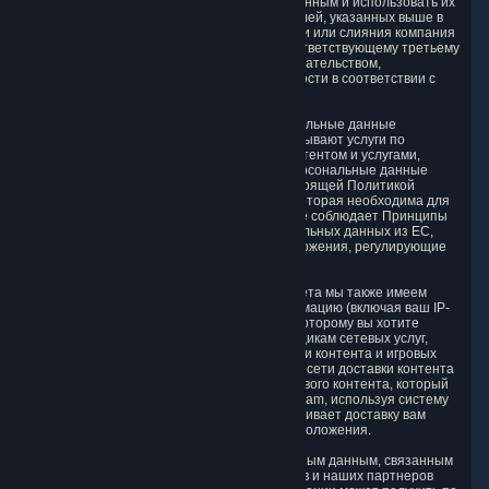
друг другу доступ к вашим Персональным данным и использовать их
по мере необходимости для достижения целей, указанных выше в
разделе 2. В случае реорганизации, продажи или слияния компания
может передать Персональные данные соответствующему третьему
лицу в соответствии с действующим законодательством,
Принципами и требованиями к ответственности в соответствии с
DPF.
5.2. Мы также предоставляем ваши Персональные данные
сторонним поставщикам услуг, которые оказывают услуги по
поддержке клиентов в связи с товарами, контентом и услугами,
распространяемыми через Steam. Ваши Персональные данные
будут использоваться в соответствии с настоящей Политикой
конфиденциальности и только в той мере, которая необходима для
оказания услуг по поддержке клиентов. Valve соблюдает Принципы
при любой последующей передаче персональных данных из ЕС,
Швейцарии и Великобритании, включая положения, регулирующие
ответственность за последующую передачу.
5.3. В соответствии со стандартами Интернета мы также имеем
право предоставлять определенную информацию (включая ваш IP-
адрес и идентификацию контента Steam, к которому вы хотите
получить доступ) нашим сторонним поставщикам сетевых услуг,
которые предоставляют услуги сети доставки контента и игровых
серверов в связи с Steam. Наши поставщики сети доставки контента
обеспечивают возможность доставки цифрового контента, который
вы запрашиваете, в том числе пользуясь Steam, используя систему
распределенных серверов, которая обеспечивает доставку вам
контента с учетом вашего географического положения.
5.4. Мы предоставляем доступ к определенным данным, связанным
с вашим аккаунтом Steam, для других игроков и наших партнеров