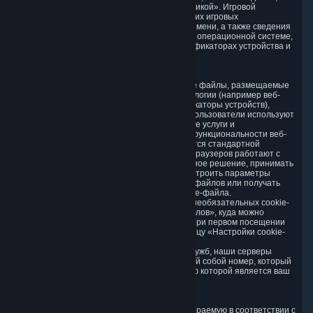
которые обычно называют «игровой статистикой». Игровой
статистикой мы считаем информацию о ваших игровых
предпочтениях, успехах в играх, игровом времени, а также сведения
об используемом устройстве, в том числе об операционной системе,
параметрах устройства, уникальных идентификаторах устройства и
сбоях.
3.6. Данные отслеживания и cookie-файлы
Мы используем cookie-файлы, т.е. текстовые файлы, размещаемые
на вашем компьютере, и аналогичные технологии (например веб-
маяки, пиксели, рекламные теги и идентификаторы устройств),
которые помогают нам анализировать, как пользователи используют
наши услуги, а также улучшать предлагаемые услуги и
эффективность маркетинга, аналитики или функциональности веб-
сайта. Использование cookie-файлов является стандартной
практикой в Интернете. Хотя большинство браузеров работают с
cookie-файлами автоматически, окончательное решение, принимать
их или нет, остается за вами. Вы можете настроить параметры
браузера, чтобы не допускать прием сookie-файлов или получать
уведомление при каждой отправке вам сookie-файла.
Вы можете контролировать использование необязательных cookie-
файлов на странице «Настройка cookie-файлов», куда можно
попасть из раздела cookie, отображаемого при первом посещении
нашего сайта, и в любое время через страницу «Настройки cookie-
файлов», доступную
здесь
.
Когда вы посещаете какую-либо из наших служб, наши серверы
регистрируют ваш IP-адрес, представляющий собой номер, который
автоматически назначается для сети, частью которой является ваш
компьютер.
3.7. Рекомендации Контента
Мы можем обрабатывать информацию, собираемую в соответствии с