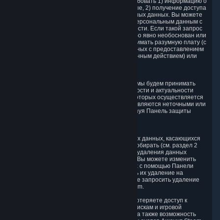
у нас хранятся, т. е. право бесплатно востребовать 1) информацию о
том, хранятся ли ваши Персональные данные, 2) получение доступа
и/или 3) дубликатов хранящихся Персональных данных. Вы можете
использовать это право на доступ к своим Персональным данным с
помощью Панели защиты конфиденциальности. Если такой запрос
затрагивает права и свободы других лиц либо явно необоснован или
чрезмерен, мы оставляем за собой право взимать разумную плату (с
учетом административных расходов, связанных с предоставлением
информации, коммуникациями или запрошенным действием) или
отказаться исполнять запрос.
6.2. Право на исправление.
Обрабатывая ваши Персональные данные, мы будем принимать
соответствующие меры для поддержки точности и актуальности
ваших Персональных данных в целях, для которых осуществляется
их сбор. Если ваши Персональные данные являются неточными или
неполными, вы можете их изменить, используя Панель защиты
конфиденциальности.
6.3. Право на удаление.
Вы имеете право на удаление Персональных данных, касающихся
вас, если причина, по которой мы могли их собирать (см. раздел 2
выше), больше не существует, или если для удаления данных
существует другое юридическое основание. Вы можете изменить
отдельные элементы Персональных данных с помощью Панели
защиты конфиденциальности или запросить их удаление на
странице поддержки Steam. Вы также можете запросить удаление
Аккаунта Steam на странице поддержки Steam.
В результате удаления Аккаунта Steam вы потеряете доступ к
службам Steam, в том числе к Аккаунту, Подпискам и игровой
информации, связанной с Аккаунтом Steam, а также возможность