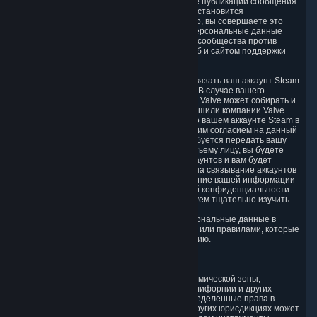
друг с другом. Обратите внимание, что после публикации сообщения
на доске, форуме или в чате это сообщение становится
общедоступным в интернете; следовательно, вы совершаете это
действие на свой страх и риск. Если ваши Персональные данные
опубликованы на одном из форумов нашего сообщества против
вашей воли, воспользуйтесь функцией жалоб и сайтом поддержки
Steam, чтобы запросить их удаление.
5.6. Компания Valve может разрешить вам связать ваш аккаунт Steam
с аккаунтом, предложенным третьим лицом. В случае вашего
согласия на связывание аккаунтов компания Valve может собирать и
объединять информацию, которую вы разрешили компании Valve
получать от третьего лица, с информацией о вашем аккаунте Steam в
той степени, насколько это допускается вашим согласием на данный
момент. Если для связывания аккаунтов требуется передать вашу
личную информацию от компании Valve третьему лицу, вы будете
информированы об этом до связывания аккаунтов и вам будет
предоставлена возможность дать согласие на связывание аккаунтов
и передачу вашей информации. Использование вашей информации
третьим лицом регламентируется политикой конфиденциальности
такого третьего лица, которую мы рекомендуем тщательно изучить.
5.7. Компания Valve может раскрывать Персональные данные в
соответствии с судебными распоряжениями или правилами, которые
обязывают нас раскрывать такую информацию.
6. Ваши права и механизмы контроля
Законы о защите данных Европейской экономической зоны,
Соединенного Королевства, Швейцарии, Калифорнии и других
территорий предоставляют их жителям определенные права в
отношении Персональных данных. Хотя в других юрисдикциях может