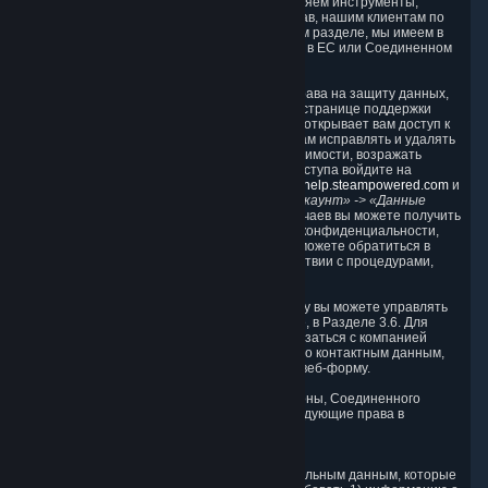
быть меньше законных прав, мы предоставляем инструменты,
предназначенные для реализации таких прав, нашим клиентам по
всему миру. (Когда мы говорим о GDPR в этом разделе, мы имеем в
виду ту версию GDPR, которая применяется в ЕС или Соединенном
Королевстве.)
Чтобы вам было проще реализовать свои права на защиту данных,
мы предоставляем специальный раздел на странице поддержки
Steam («Панель конфиденциальности»). Он открывает вам доступ к
вашим Персональным данным, позволяет вам исправлять и удалять
их при необходимости, а также, при необходимости, возражать
против их использования. Для получения доступа войдите на
страницу поддержки Steam по адресу
https://help.steampowered.com
и
выберите следующие пункты меню:
«Мой аккаунт» -> «Данные
моего аккаунта Steam».
В большинстве случаев вы можете получить
доступ к Персональным данным на Панели конфиденциальности,
управлять ими или удалить их, но вы также можете обратиться в
Valve с вопросами или запросами в соответствии с процедурами,
описанными в разделах 8 и 10 ниже.
Посещая веб-сайт Steam без входа в систему вы можете управлять
cookie-файлами способом, описанным выше, в Разделе 3.6. Для
реализации своих прав вы также можете связаться с компанией
Valve или ее европейским представителем по контактным данным,
указанным в Разделе 8 ниже, или через
эту
веб-форму.
Как резидент Европейской экономической зоны, Соединенного
Королевства или Швейцарии, вы имеете следующие права в
отношении ваших Персональных данных:
6.1. Право доступа
Вы имеете право на доступ к своим Персональным данным, которые