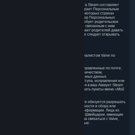
Минимальный возраст для создания Аккаунта Steam составляет
13 лет. Компания Valve сознательно не собирает Персональные
данные у детей младше этого возраста. В некоторых странах
установлен больший возраст согласия на сбор Персональных
данных, и в таких случаях компания Valve требует родительское
согласие перед созданием Аккаунта Steam и связанным с ним
сбором Персональных данных. Valve призывает родителей давать
своим детям инструкции о том, что никогда не следует открывать
свои персональные данные в сети.
8. Контактная информация
Вы можете связаться с ответственным специалистом Valve по
защите данных по указанному ниже адресу.
Хотя мы рассматриваем любые запросы, отправленные по почте,
имейте в виду, что в рамках борьбы с мошенничеством,
домогательствами и кражей идентификационных данных
предусмотрен единственный способ для доступа, исправления или
удаления ваших данных — вам следует войти в ваш Аккаунт Steam
на сайте
http://help.steampowered.com
и выбрать пункты меню
«Мой
аккаунт» -> «Просмотр данных аккаунта»
.
В соответствии с Принципами компания Valve обязуется разрешать
жалобы, касающиеся вашей конфиденциальности и сбора или
использования нами вашей персональной информации. Лица из
Европейского Союза, Великобритании и/или Швейцарии, имеющие
вопросы или жалобы по DPF, должны сначала связаться с Valve,
используя указанные ниже контактные данные:
Valve Corporation