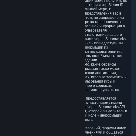
через Steamworks API. Доступ к этой информации может получить по
запросу любой пользователь, указав ваш идентификатор Steam ID.
Таким образом можно получить доступ, по меньшей мере, к
публичному имени, которое вы выбрали для представления вас в
Steam, изображению аватара и сведениям о том, не запрещено ли
вам участвовать в многопользовательской игре за мошенничество.
Настройка доступности какой-либо дополнительной информации о
вас осуществляется на странице профиля пользователя
Сообщества Steam. Данные, общедоступные на странице вашего
профиля, автоматически становятся доступными через Steamworks
API. Разработчики и издатели игр в дополнение к общедоступным
сведениям имеют доступ к определенной информации из
Steamworks API, непосредственно касающейся пользователей игр,
работу которых они поддерживают. В минимальном объеме такая
информация включает сведения о вашем владении
соответствующей игрой. В зависимости от того, какие сервисы
Steamworks реализованы в игре, такая информация также может
включать список лидеров, ваш статус в игре, ваши достижения,
подбор игроков в многопользовательских играх, игровые элементы и
другую информацию, необходимую для использования игры и
предоставления поддержки для нее. Подробнее о сервисах
Steamworks, реализованных в конкретной игре, можно узнать на
соответствующей странице в магазине.
Через Steamworks API никогда намеренно не предоставляется
доступ к Персональным данным, в том числе к настоящему имени
или адресу электронной почты. Тем не менее через Steamworks API
можно получить доступ к любой информации, которой вы делитесь в
своем общедоступном профиле Steam, в том числе к информации,
позволяющей идентифицировать вашу личность.
5.5. В Сообществе Steam имеются доски объявлений, форумы и/или
чаты, где пользователи могут обмениваться мнениями и общаться