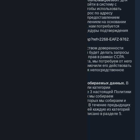
https://help.steampowered.com/wizard/HelpAccountDataQuestion
. Для
подтверждения личности вам потребуется войти в систему с
помощью учетных данных Аккаунта Steam, чтобы использовать
форму. Вы также можете отправить свой запрос по адресу
questions@valvesoftware.com. Однако перед предоставлением
доступа к Персональным данным или их удалением на основании
запроса, полученного по электронной почте, нам потребуется
подтвердить вашу личность с помощью процедуры подтверждения
владения, описанной по адресу
https://support.steampowered.com/kb_article.php?ref=2268-EAFZ-9762
.
Вы можете в письменной форме или посредством доверенности
назначить уполномоченного агента, который будет делать запросы
от вашего имени с целью исполнения ваших прав в рамках CCPA.
Перед тем как принять такой запрос от агента, мы потребуем от него
предоставить подтверждение, что вы уполномочили его действовать
от вашего имени, и нам может потребоваться непосредственное
подтверждение вашей личности.
Категории, источники, цели и получатели собираемых данных.
В
течение предыдущих 12 месяцев мы собирали категории
Персональных данных, описанные в разделе 3 настоящей Политики
конфиденциальности. Источники, из которых мы собираем
Персональные данные, а также цели, для которых мы собираем и
обрабатываем их, описаны в разделах 2 и 3. В течение предыдущих
12 месяцев мы раскрывали для деловых целей каждую из категорий
Персональных данных третьим лицам, как описано в разделе 5.
Дата изменения: 14 февраля 2025 г.