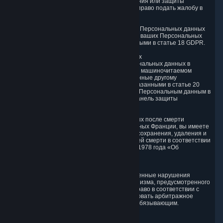
необходимы для установления, осуществления или защиты
юридических требований. Вы также имеете право подать жалобу в
контролирующий орган.
6.5. Право на ограничение обработки ваших Персональных данных
Вы имеете право на ограничение обработки ваших Персональных
данных в соответствии с условиями, указанными в статье 18 GDPR.
6.6. Право на перенос Персональных данных
Вы имеете право на получение своих Персональных данных в
структурированном, широко используемом и машиночитаемом
формате и имеете право передавать эти данные другому
контроллеру в соответствии с условиями, указанными в статье 20
GDPR. Valve предоставляет доступ к вашим Персональным данным в
структурированном формате HTML через Панель защиты
конфиденциальности, как описано выше.
6.7. Право на контроль Персональных данных после смерти
Если к вам применимы законы о защите данных Франции, вы имеете
право устанавливать правила в отношении сохранения, удаления и
передачи Персональных данных после вашей смерти в соответствии
со статьей 40-1 Закона №78-17 от 6 января 1978 года «Об
информатике, файлах и свободах».
6.8 Арбитраж
Если Valve не урегулирует какие-либо заявленные нарушения
Принципов с помощью любого другого механизма, предусмотренного
DPF или настоящим разделом, вы имеете право в соответствии с
требованиями Приложения I к DPF инициировать арбитражное
разбирательство, решение которого будет обязывающим.
7. Дети