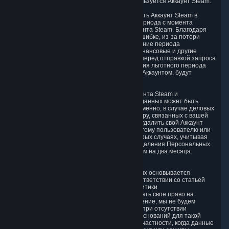
доступа к другим услугам, для которых используется Аккаунт Steam.
Мы предоставляем возможность восстановить Аккаунт Steam в
течение тридцатидневного (30) льготного периода с момента
отправки вашего запроса на удаление Аккаунта Steam. Благодаря
этой функции вы не потеряете Аккаунт по ошибке, из-за потери
учетных данных или хакерской атаки. В течение периода
приостановления мы сможем завершить финансовые и другие
операции, которые вы могли инициировать перед отправкой запроса
на удаление Аккаунта Steam. После окончания льготного периода
Персональные данные, связанные с вашим Аккаунтом, будут
удалены в соответствии с пунктом 4 выше.
В некоторых случаях удаление вашего Аккаунта Steam и
соответствующее удаление Персональных данных может быть
связано с определенными трудностями. А именно, в случае деловых
отношений вашего Аккаунта с Valve, к примеру, связанных с вашей
работой для разработчика игр, вы сможете удалить свой Аккаунт
Steam только после передачи этой роли другому пользователю или
расторжения деловых отношений. В некоторых случаях, учитывая
сложность и количество запросов, период удаления Персональных
данных может быть продлен, но не более чем на два месяца.
6.4. Право на возражение.
Если обработка ваших Персональных данных основывается
исключительно на законных интересах в соответствии со статьей
6(1)(f) GDPR / разделом 2.в) настоящей Политики
конфиденциальности, вы можете использовать свое право на
возражение. Если вы выразите свое возражение, мы не будем
обрабатывать ваши Персональные данные при отсутствии
убедительных и преобладающих законных оснований для такой
обработки, как описано в статье 21 GDPR; в частности, когда данные