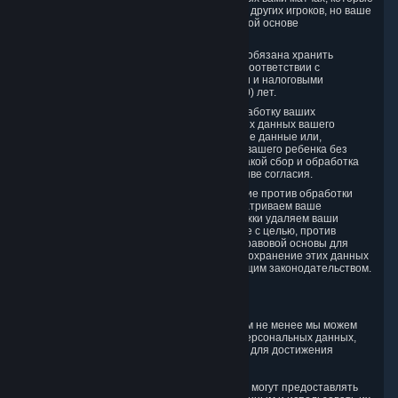
влияют на сведения о партнерах и счете других игроков, но ваше
участие в этих матчах будет на постоянной основе
анонимизировано.
Обратите внимание, что компания Valve обязана хранить
определенные данные о транзакциях в соответствии с
установленными законом коммерческими и налоговыми
правилами в течение срока до десяти (10) лет.
Если вы отзываете свое согласие на обработку ваших
Персональных данных или Персональных данных вашего
ребенка, мы удаляем ваши Персональные данные или,
соответственно, Персональные данные вашего ребенка без
неоправданной задержки в той мере, в какой сбор и обработка
Персональных данных основаны на отзыве согласия.
Если вы используете право на возражение против обработки
ваших Персональных данных, мы рассматриваем ваше
возражение и без неоправданной задержки удаляем ваши
Персональные данные, обрабатываемые с целью, против
которой вы возражаете, если нет иной правовой основы для
обработки и хранения этих данных или сохранение этих данных
не требуется в соответствии с действующим законодательством.
5. Кто имеет доступ к данным
Valve не продает Персональные данные. Тем не менее мы можем
предоставлять доступ к каждой категории Персональных данных,
которые мы собираем, если это необходимо для достижения
следующих деловых целей.
5.1. Компания Valve и ее дочерние компании могут предоставлять