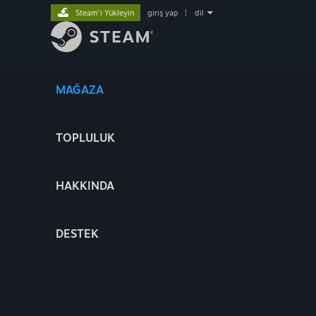
Steam'i Yükleyin
giriş yap
|
dil
MAĞAZA
TOPLULUK
HAKKINDA
DESTEK