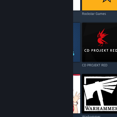
Electronic Arts
Square Enix
Rockstar Games
Resident Evil
Games Operators
CD PROJEKT RED
Call of Duty
Kagura Games
Warhammer