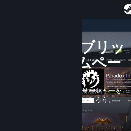
サインイン
ストア
新登場
開発者 & パブリッ
コミュニティ
シャーホームペー
詳細
ジ
サポート
お気に入りの開発者やパブリッシャーを
言語を変更
フォローして新作情報を受け取ろう。
Steamモバイルアプリを入手
デスクトップウェブサイトを表示