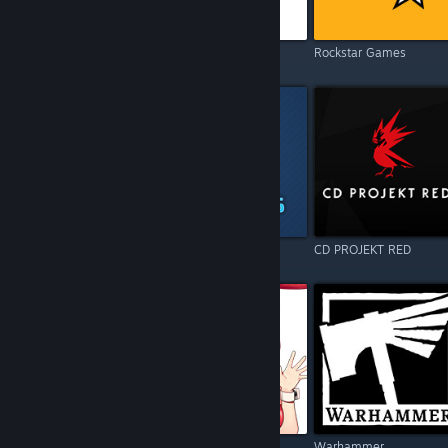
Electronic Arts
Square Enix
Rockstar Games
Resident Evil
Games Operators
CD PROJEKT RED
Call of Duty
Kagura Games
Warhammer