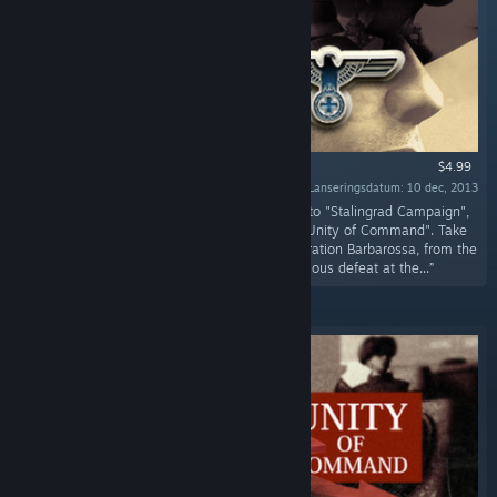
$4.99
Lanseringsdatum: 10 dec, 2013
“This prequel DLC, whose events happen prior to "Stalingrad Campaign",
completes the Eastern Front story as told by "Unity of Command". Take
control of the Wehrmacht and its allies in Operation Barbarossa, from the
dramatic early victories all the way to ignominious defeat at the...”