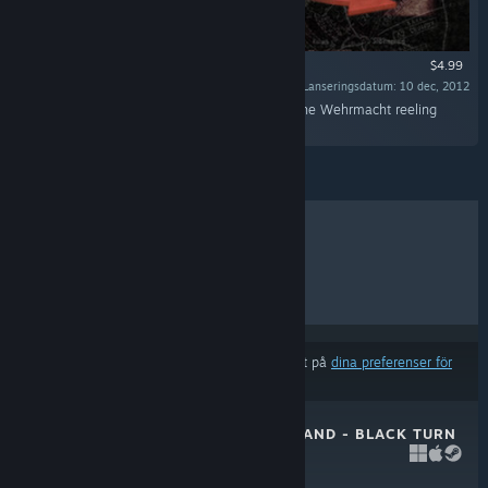
$4.99
Lanseringsdatum: 10 dec, 2012
“Dying days of the Stalingrad Campaign saw the Wehrmacht reeling
under heavy blows.”
BÄSTSÄLJARE
NYA SLÄPP
KOMMANDE SLÄPP
RABATTER
Resultat kan exkludera vissa produkter baserat på
dina preferenser för
innehåll eller språk
UNITY OF COMMAND - BLACK TURN
DLC
10 dec, 2013
$4.99