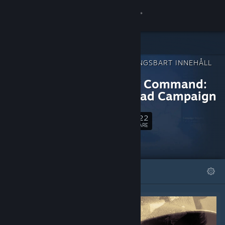
Logga in
Butik
NEDLADDNINGSBART INNEHÅLL
Gemenskap
FÖR
Unity of Command:
Stalingrad Campaign
Om
3,622
Följ
Support
FÖLJARE
Byt språk
I FOKUS
LISTOR
Skaffa Steams mobilapp
Se skrivbordswebbplats