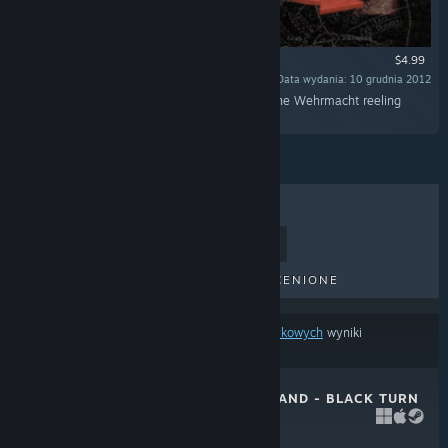
$4.99
Data wydania: 10 grudnia 2012
„Dying days of the Stalingrad Campaign saw the Wehrmacht reeling
under heavy blows.”
BESTSELLERY
NOWE TYTUŁY
NADCHODZĄCE TYTUŁY
PRZECENIONE
Na podstawie
twoich preferencji treści lub językowych
wyniki
wyszukiwania pomijają część produktów.
UNITY OF COMMAND - BLACK TURN
DLC
10 grudnia 2013
$4.99