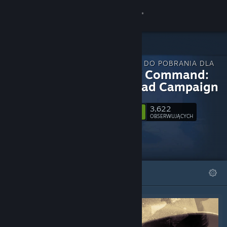
Zaloguj się
Sklep
ZAWARTOŚĆ DO POBRANIA DLA
Społeczność
Unity of Command:
Stalingrad Campaign
Informacje
3,622
Obserwuj
OBSERWUJĄCYCH
Wsparcie
Zmień język
WYRÓŻNIONE
LISTY
Pobierz aplikację mobilną Steam
Wersja przeglądarkowa