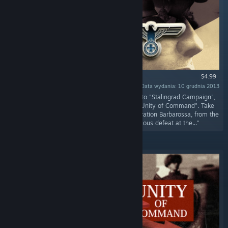
$4.99
Data wydania: 10 grudnia 2013
„This prequel DLC, whose events happen prior to "Stalingrad Campaign",
completes the Eastern Front story as told by "Unity of Command". Take
control of the Wehrmacht and its allies in Operation Barbarossa, from the
dramatic early victories all the way to ignominious defeat at the...”