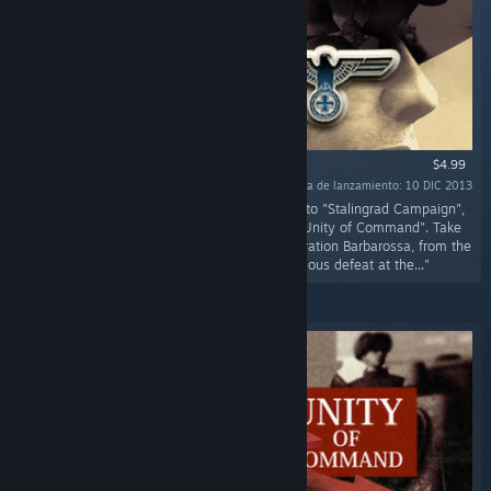
$4.99
Fecha de lanzamiento: 10 DIC 2013
"This prequel DLC, whose events happen prior to "Stalingrad Campaign",
completes the Eastern Front story as told by "Unity of Command". Take
control of the Wehrmacht and its allies in Operation Barbarossa, from the
dramatic early victories all the way to ignominious defeat at the..."