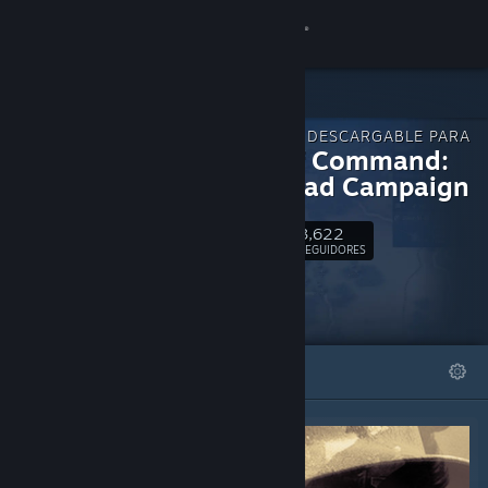
Iniciar sesión
Tienda
CONTENIDO DESCARGABLE PARA
Comunidad
Unity of Command:
Stalingrad Campaign
Acerca de
3,622
Seguir
SEGUIDORES
Soporte
Cambiar idioma
DESTACADOS
LISTAS
Obtener la aplicación de Steam Mobile
Ver versión clásica