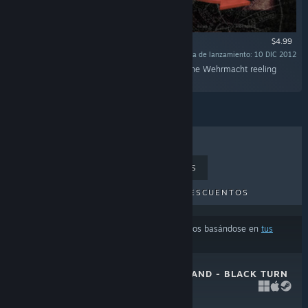
$4.99
Fecha de lanzamiento: 10 DIC 2012
"Dying days of the Stalingrad Campaign saw the Wehrmacht reeling
under heavy blows."
LO MÁS VENDIDO
NOVEDADES
PRÓXIMOS LANZAMIENTOS
DESCUENTOS
Los resultados pueden excluir algunos productos basándose en
tus
preferencias de idioma o contenido
UNITY OF COMMAND - BLACK TURN
DLC
10 DIC 2013
$4.99