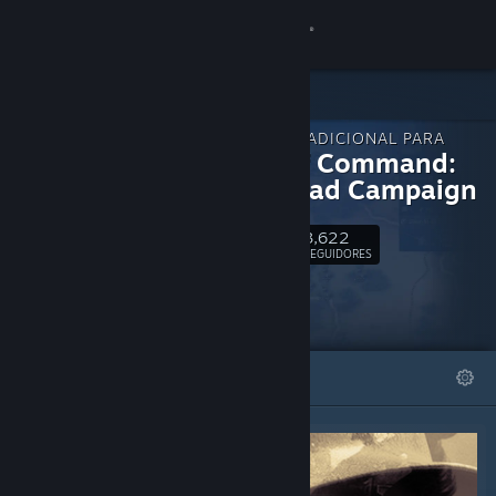
Iniciar sessão
Loja
CONTEÚDO ADICIONAL PARA
Comunidade
Unity of Command:
Stalingrad Campaign
Sobre
3,622
Seguir
SEGUIDORES
Suporte
Alterar idioma
DESTAQUES
LISTAS
Baixe o aplicativo móvel do Steam
Ver versão para computadores