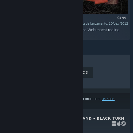
$4.99
Data de lançamento: 10/dez./2012
"Dying days of the Stalingrad Campaign saw the Wehrmacht reeling
under heavy blows."
MAIS VENDIDOS
LANÇAMENTOS
EM BREVE
DESCONTOS
Os resultados ignoraram alguns produtos de acordo com
as suas
preferências de conteúdo ou idioma
UNITY OF COMMAND - BLACK TURN
DLC
10/dez./2013
$4.99