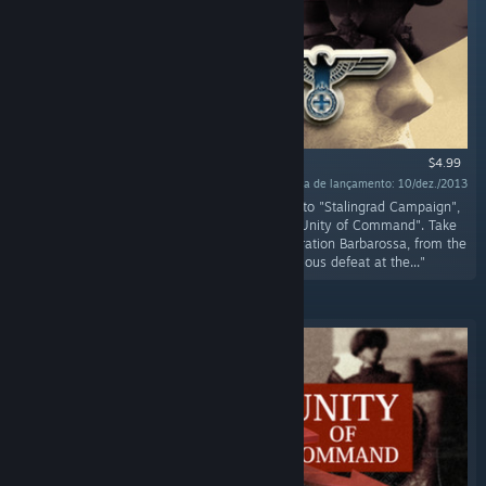
$4.99
Data de lançamento: 10/dez./2013
"This prequel DLC, whose events happen prior to "Stalingrad Campaign",
completes the Eastern Front story as told by "Unity of Command". Take
control of the Wehrmacht and its allies in Operation Barbarossa, from the
dramatic early victories all the way to ignominious defeat at the..."