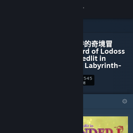
登录
商店
可下载内容
社区
蒂德莉特的奇境冒
险/Record of Lodoss
War-Deedlit in
关于
Wonder Labyrinth-
客服
33,545
关注
关注者
更改语言
精选
列表
获取 Steam 手机应用
查看桌面版网站