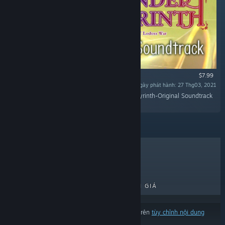
$7.99
Ngày phát hành: 27 Thg03, 2021
“Record of Lodoss War: Deedlit in Wonder Labyrinth-Original Soundtrack
provided in MP3 and flac formats!”
BÁN CHẠY NHẤT
MỚI RA MẮT
PHÁT HÀNH SẮP RA MẮT
GIẢM GIÁ
Kết quả có thể loại trừ một số sản phẩm dựa trên
tùy chỉnh nội dung
hoặc ngôn ngữ của bạn