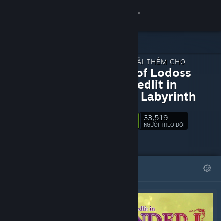
Đăng nhập
Cửa hàng
NỘI DUNG TẢI THÊM CHO
Cộng đồng
Record of Lodoss
War: Deedlit in
Wonder Labyrinth
Thông tin
33,519
Theo dõi
Hỗ trợ
NGƯỜI THEO DÕI
Thay đổi ngôn ngữ
TIÊU BIỂU
DANH SÁCH
Cài ứng dụng Steam di động
Xem web cho desktop