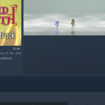
$7.99
tum: 27. Mrz. 2021
oundtrack