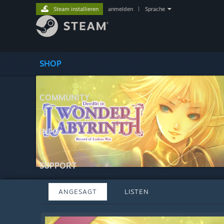
Steam installieren
anmelden
|
Sprache
SHOP
COMMUNITY
INFO
SUPPORT
ANGESAGT
LISTEN