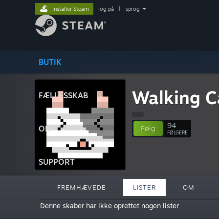
Installer Steam
log på
|
sprog
BUTIK
Walking C
FÆLLESSKAB
94
OM
Følg
FØLGERE
SUPPORT
FREMHÆVEDE
LISTER
OM
Denne skaber har ikke oprettet nogen lister