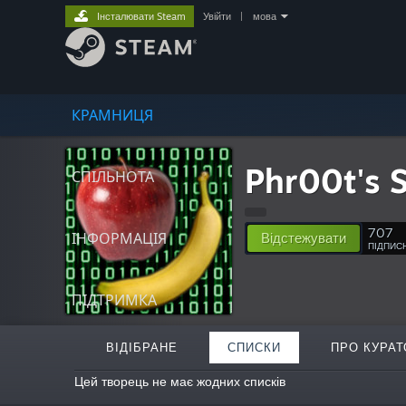
Інсталювати Steam
Увійти
|
мова
КРАМНИЦЯ
Phr00t's 
СПІЛЬНОТА
707
ІНФОРМАЦІЯ
Відстежувати
ПІДПИС
ПІДТРИМКА
ВІДІБРАНЕ
СПИСКИ
ПРО КУРАТ
Цей творець не має жодних списків