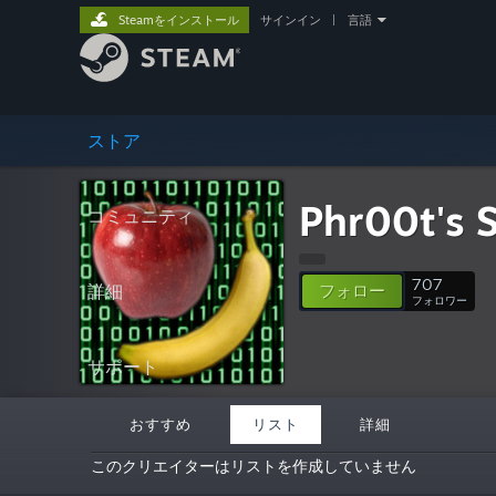
Steamをインストール
サインイン
|
言語
ストア
Phr00t's 
コミュニティ
707
詳細
フォロー
フォロワー
サポート
おすすめ
リスト
詳細
このクリエイターはリストを作成していません