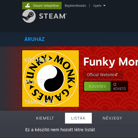
Steam telepítése
Bejelentkezés
|
nyelv
ÁRUHÁZ
Funky Mo
KÖZÖSSÉG
Official Website
NÉVJEGY
0
Követés
KÖVETŐ
TÁMOGATÁS
KIEMELT
LISTÁK
NÉVJEGY
Ez a készítő nem hozott létre listát