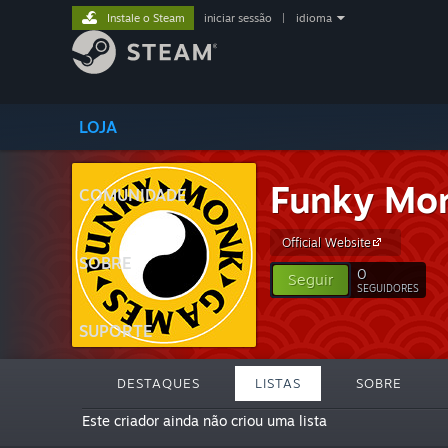
Instale o Steam
iniciar sessão
|
idioma
LOJA
Funky Mo
COMUNIDADE
Official Website
SOBRE
0
Seguir
SEGUIDORES
SUPORTE
DESTAQUES
LISTAS
SOBRE
Este criador ainda não criou uma lista