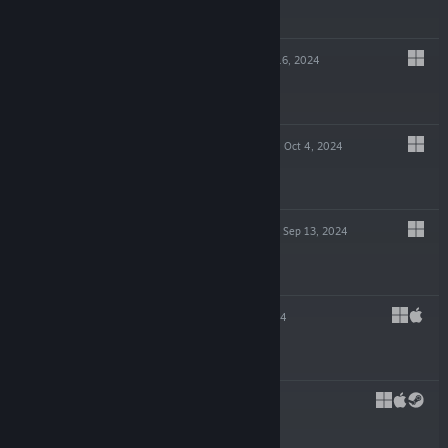
$14.99
GLITCHPUNK
Oct 16, 2024
-90%
$19.99
$1.99
POTION TYCOON
Oct 4, 2024
$19.99
EDGE OF SANITY
Sep 13, 2024
$19.99
SHIFT 87
Jul 23, 2024
$4.99
CAPES
May 29, 2024
$39.99