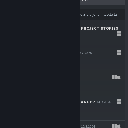
Sisällön kieliasetuksesi
saattavat suodattaa tuloksista joitain tuotteita
MAGIN: THE RAT PROJECT STORIES
29.4.2026
$19.99
THE OCCULTIST
8.4.2026
$29.99
LEAVES 3
14.3.2026
$11.99
SHERMAN COMMANDER
14.3.2026
$29.99
BLOODGROUNDS
12.3.2026