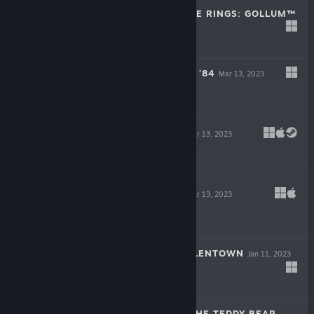
THE LORD OF THE RINGS: GOLLUM™
May 25, 2023
$49.99
ROUGH JUSTICE: '84
Mar 13, 2023
$19.99
BAROTRAUMA
Mar 13, 2023
-50%
$34.99
$17.49
LIFE OF DELTA
Mar 13, 2023
-90%
$19.99
$1.99
CHILDREN OF SILENTOWN
Jan 11, 2023
$19.99
THE HEART OF THE TEDDY BEAR